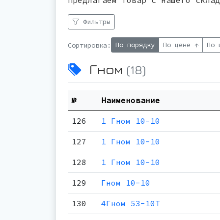
Предлагаем товар с нашего склад
Фильтры
По порядку
По цене ↑
По 
Сортировка:
Гном
(18)
№
Наименование
126
1 Гном 10-10
127
1 Гном 10-10
128
1 Гном 10-10
129
Гном 10-10
130
4Гном 53-10Т