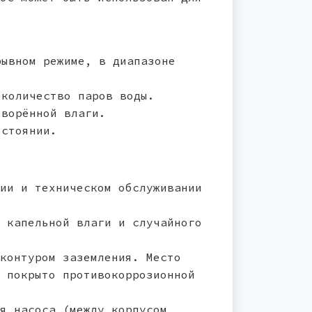
рывном режиме, в диапазоне
 количество паров воды.
творённой влаги.
остоянии.
ии и техническом обслуживании
 капельной влаги и случайного
контуром заземления. Место
 покрыто противокоррозионной
я насоса (между корпусом