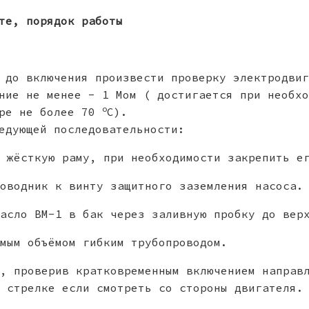
те, порядок работы
 до включения произвести проверку электродвиг
ние не менее - 1 Мом ( достигается при необхо
o
уре не более 70
C).
едующей последовательности:
 жёсткую раму, при необходимости закрепить е
оводник к винту защитного заземления насоса.
масло ВМ-1 в бак через заливную пробку до вер
мым объёмом гибким трубопроводом.
ь, проверив кратковременным включением направ
 стрелке если смотреть со стороны двигателя.