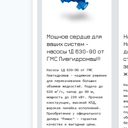
Мощное сердце для
Н
ваших систем -
Н
насосы 1Д 630-90 от
д
ГМС Ливгидромаш!!!
с
з
Насосы 1Д 630-90 от ГМС
ж
Ливгидромаш - надежное решение
для перекачивания больших
На
объемов жидкостей. Подача до
на
630 м³/ч, напор до 90 м,
ма
мощность до 230 кВт. Прочная
ши
конструкция, высокий КПД,
со
широкая линейка исполнений.
по
Приобретение у официального
об
дилера "Римос" - гарантия
бе
качества и выгодные цены.