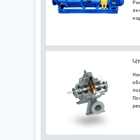
Ра
эк
на
Ч
На
об
по
По
ре