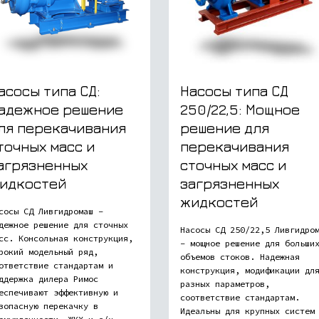
асосы типа СД:
Насосы типа СД
адежное решение
250/22,5: Мощное
ля перекачивания
решение для
точных масс и
перекачивания
агрязненных
сточных масс и
идкостей
загрязненных
жидкостей
сосы СД Ливгидромаш –
дежное решение для сточных
Насосы СД 250/22,5 Ливгидро
сс. Консольная конструкция,
– мощное решение для больши
рокий модельный ряд,
объемов стоков. Надежная
ответствие стандартам и
конструкция, модификации дл
ддержка дилера Римос
разных параметров,
еспечивают эффективную и
соответствие стандартам.
зопасную перекачку в
Идеальны для крупных систем