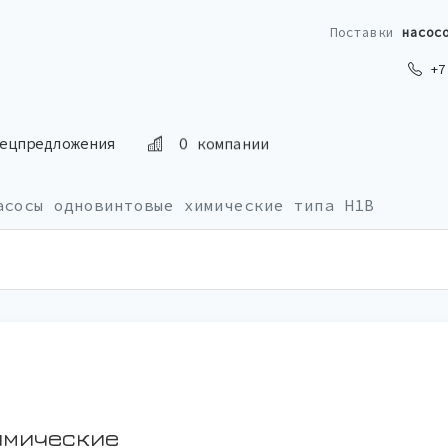
Поставки
насос
+7 
О компании
ецпредложения
асосы одновинтовые химические типа Н1В
имические