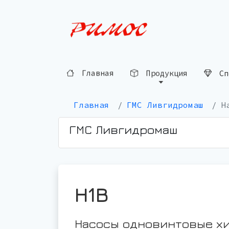
Сп
Продукция
Главная
Главная
ГМС Ливгидромаш
Н
ГМС Ливгидромаш
Н1В
Насосы одновинтовые х