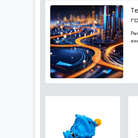
Т
г
Ры
ин