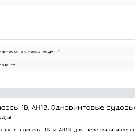
имически активных жидкостей
овые
асосы 1В, АН1В: Одновинтовые судовы
оды
атья о насосах 1В и АН1В для перекачки морско