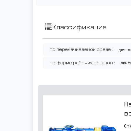
Классификация
по перекачиваемой среде :
для х
по форме рабочих органов :
винт
Н
в
Ст