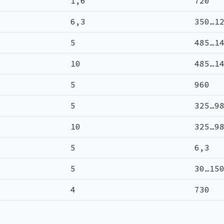
1,6
720
6,3
350…1
5
485…1
10
485…1
5
960
5
325…9
10
325…9
5
6,3
5
30…15
4
730