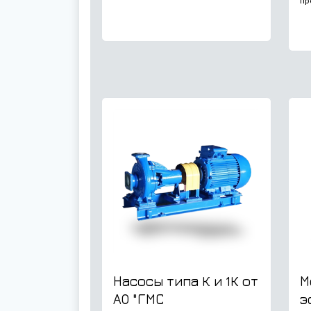
пр
Насосы типа К и 1К от
М
АО "ГМС
э