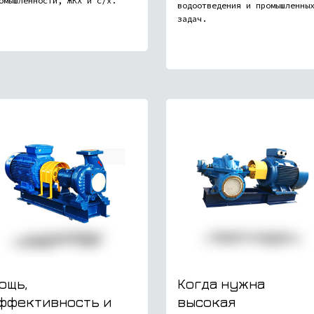
омышленности, ЖКХ и с/х.
водоотведения и промышленны
задач.
ощь,
Когда нужна
ффективность и
высокая