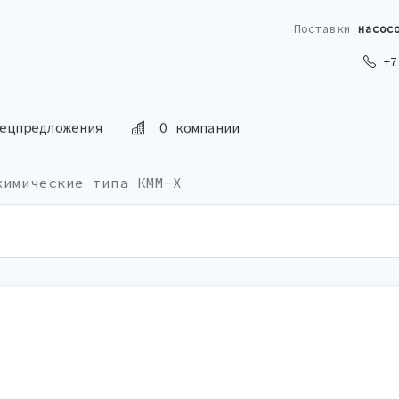
Поставки
насос
+7 
ецпредложения
О компании
химические типа КММ-Х