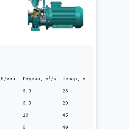
3
об/мин
Подача, м
/ч
Напор, м
6.3
26
6.3
20
10
45
6
40