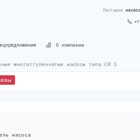
Поставки
насос
+7 
ецпредложения
О компании
ьные многоступенчатые насосы типа CR 5
казы
ель насоса