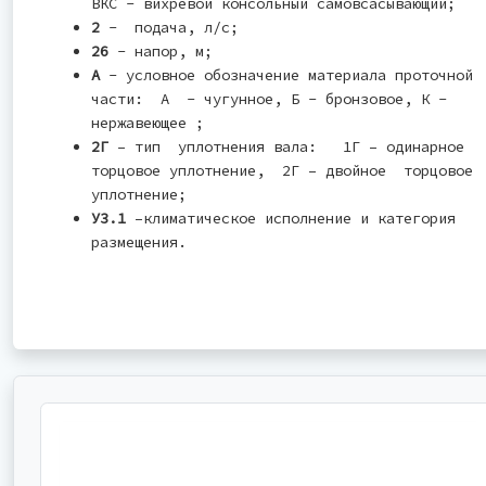
ВКС - вихревой консольный самовсасывающий;
2
- подача, л/с;
26
- напор, м;
А
- условное обозначение материала проточной
части: А - чугунное, Б - бронзовое, К -
нержавеющее ;
2Г
– тип уплотнения вала: 1Г – одинарное
торцовое уплотнение, 2Г – двойное торцовое
уплотнение;
У3.1
–климатическое исполнение и категория
размещения.