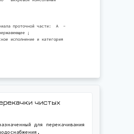
риала проточной части: А -
нержавеющее ;
кое исполнение и категория
перекачки чистых
назначенный для перекачивания
водоснабжения,