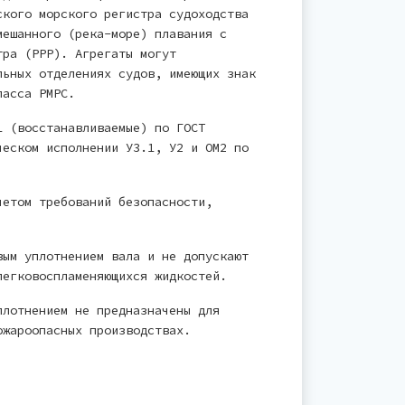
ского морского регистра судоходства
мешанного (река-море) плавания с
тра (РРР). Агрегаты могут
льных отделениях судов, имеющих знак
ласса РМРС.
1 (восстанавливаемые) по ГОСТ
ческом исполнении У3.1, У2 и ОМ2 по
четом требований безопасности,
вым уплотнением вала и не допускают
легковоспламеняющихся жидкостей.
плотнением не предназначены для
ожароопасных производствах.