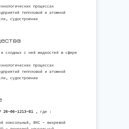
ехнологических процессах
едприятий теппловой и атомной
сли, судостроении
щества
 и сходных с ней жидкостей в сфере
ехнологических процессах
едприятий теппловой и атомной
сли, судостроении
е
 26-06-1213-81
, где :
й консольный, ВКС - вихревой
КО - вихревой консольный