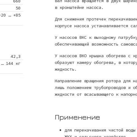
Вал насоса вращается в двух шарик
660
в кронштейне насоса.
50
-20 … +85
Для снижения протечек перекачивае
корпусе насоса устанавливается са
У насосов ВКС к выходному патрубк
обеспечивающий возможность самовс
У насосов ВКО крышка обогрева с к
42,3
образуют камеру обогрева, в котор
 … 144 кг
жидкость.
Направление вращения ротора для н
лишь положением трубопроводов и о
жидкости от всасывающего к напорн
Применение
для перекачивания чистой воды
ЖКХ и сельского хозяйства