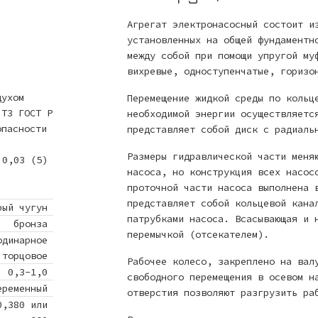
Агрегат электронасосный состоит и
установленных на общей фундаментн
между собой при помощи упругой му
вихревые, одноступенчатые, горизо
духом
Перемещение жидкой среды по кольц
 Т3 ГОСТ Р
необходимой энергии осуществляетс
опасности
представляет собой диск с радиаль
Размеры гидравлической части меня
0,03 (5)
насоса, но конструкция всех насос
проточной части насоса выполнена 
представляет собой кольцевой кана
рый чугун
патрубками насоса. Всасывающая и 
бронза
перемычкой (отсекателем).
одинарное
торцовое
Рабочее колесо, закреплено на вал
0,3-1,0
свободного перемещения в осевом н
еременный
отверстия позволяют разгрузить ра
0,380 или