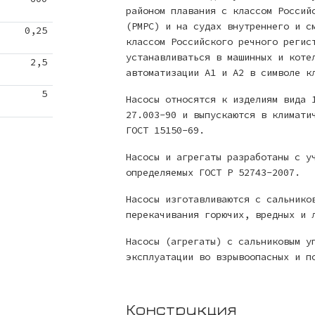
районом плавания с классом Россий
(РМРС) и на судах внутреннего и с
0,25
классом Российского речного регис
устанавливаться в машинных и коте
2,5
автоматизации А1 и А2 в символе к
5
Насосы относятся к изделиям вида 
27.003-90 и выпускаются в климати
ГОСТ 15150-69.
Насосы и агрегаты разработаны с у
определяемых ГОСТ Р 52743-2007.
Насосы изготавливаются с сальнико
перекачивания горючих, вредных и 
Насосы (агрегаты) с сальниковым у
эксплуатации во взрывоопасных и п
Конструкция