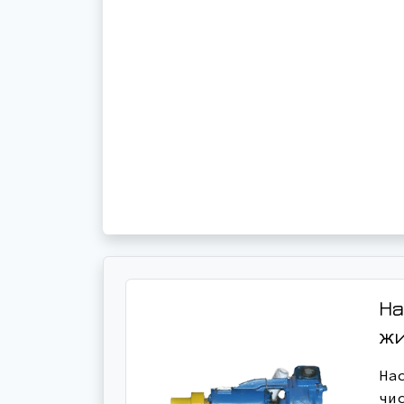
На
ж
На
чи