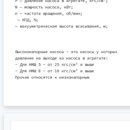
Р — давление насоса в агрегате, кгс/см²;
N — мощность насоса, кВт;
n — частота вращения, об/мин;
— КПД, %;
— вакууметрическая высота всасывания, м;
Высоконапорные насосы - это насосы у которых
давление на выходе из насоса в агрегате:
- Для НМШ 5 - от 25 кгс/см² и выше
- Для НМШ 8 - от 10 кгс/см² и выше
Прочие относятся к низконапорным