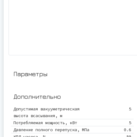
Параметры
Дополнительно
Допустимая вакууметрическая
5
высота всасывания, м
Потребляемая мощность, кВт
5
Давление полного перепуска, МПа
0.6
КПД насоса, %
50