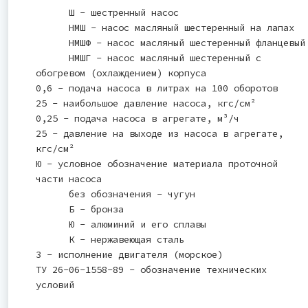
Ш - шестренный насос
НМШ - насос масляный шестеренный на лапах
НМШФ - насос масляный шестеренный фланцевый
НМШГ - насос масляный шестеренный с
обогревом (охлаждением) корпуса
0,6 - подача насоса в литрах на 100 оборотов
25 - наибольшое давление насоса, кгс/см²
0,25 - подача насоса в агрегате, м³/ч
25 - давление на выходе из насоса в агрегате,
кгс/см²
Ю - условное обозначение материала проточной
части насоса
без обозначения - чугун
Б - бронза
Ю - алюминий и его сплавы
К - нержавеющая сталь
3 - исполнение двигателя (морское)
ТУ 26-06-1558-89 - обозначение технических
условий