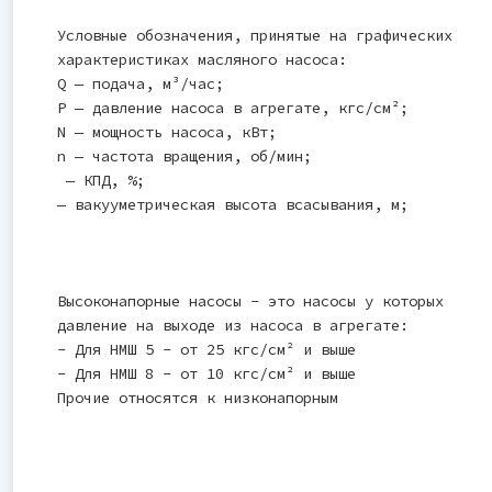
Условные обозначения, принятые на графических
характеристиках масляного насоса:
Q — подача, м³/час;
Р — давление насоса в агрегате, кгс/см²;
N — мощность насоса, кВт;
n — частота вращения, об/мин;
— КПД, %;
— вакууметрическая высота всасывания, м;
Высоконапорные насосы - это насосы у которых
давление на выходе из насоса в агрегате:
- Для НМШ 5 - от 25 кгс/см² и выше
- Для НМШ 8 - от 10 кгс/см² и выше
Прочие относятся к низконапорным