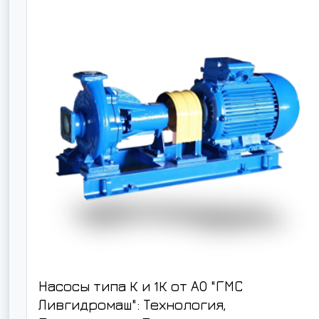
Насосы типа К и 1К от АО "ГМС
Ливгидромаш": Технология,