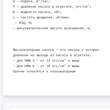
Q — подача, м³/час;
Р — давление насоса в агрегате, кгс/см²;
N — мощность насоса, кВт;
n — частота вращения, об/мин;
— КПД, %;
— вакууметрическая высота всасывания, м;
Высоконапорные насосы - это насосы у которых
давление на выходе из насоса в агрегате:
- Для НМШ 5 - от 25 кгс/см² и выше
- Для НМШ 8 - от 10 кгс/см² и выше
Прочие относятся к низконапорным