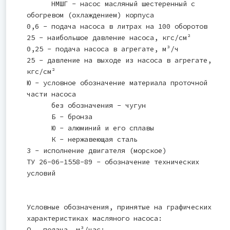
НМШГ - насос масляный шестеренный с
обогревом (охлаждением) корпуса
0,6 - подача насоса в литрах на 100 оборотов
25 - наибольшое давление насоса, кгс/см²
0,25 - подача насоса в агрегате, м³/ч
25 - давление на выходе из насоса в агрегате,
кгс/см²
Ю - условное обозначение материала проточной
части насоса
без обозначения - чугун
Б - бронза
Ю - алюминий и его сплавы
К - нержавеющая сталь
3 - исполнение двигателя (морское)
ТУ 26-06-1558-89 - обозначение технических
условий
Условные обозначения, принятые на графических
характеристиках масляного насоса:
Q — подача, м³/час;