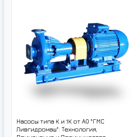
Насосы типа К и 1К от АО "ГМС
Ливгидромаш": Технология,