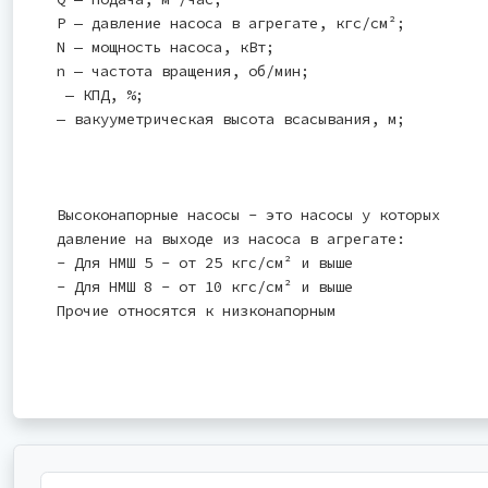
Р — давление насоса в агрегате, кгс/см²;
N — мощность насоса, кВт;
n — частота вращения, об/мин;
— КПД, %;
— вакууметрическая высота всасывания, м;
Высоконапорные насосы - это насосы у которых
давление на выходе из насоса в агрегате:
- Для НМШ 5 - от 25 кгс/см² и выше
- Для НМШ 8 - от 10 кгс/см² и выше
Прочие относятся к низконапорным