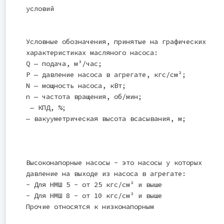
условий
Условные обозначения, принятые на графических
характеристиках масляного насоса:
Q — подача, м³/час;
Р — давление насоса в агрегате, кгс/см²;
N — мощность насоса, кВт;
n — частота вращения, об/мин;
— КПД, %;
— вакууметрическая высота всасывания, м;
Высоконапорные насосы - это насосы у которых
давление на выходе из насоса в агрегате:
- Для НМШ 5 - от 25 кгс/см² и выше
- Для НМШ 8 - от 10 кгс/см² и выше
Прочие относятся к низконапорным