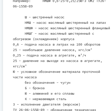
Например: НМШФ 0,6-25-0,25/25Ю-3 ОМ2 ТУ26-
06-1558-89
Ш - шестренный насос
НМШ - насос масляный шестеренный на лапах
НМШФ - насос масляный шестеренный фланцевый
НМШГ - насос масляный шестеренный с
обогревом (охлаждением) корпуса
0,6 - подача насоса в литрах на 100 оборотов
25 - наибольшое давление насоса, кгс/см²
0,25 - подача насоса в агрегате, м³/ч
25 - давление на выходе из насоса в агрегате,
кгс/см²
Ю - условное обозначение материала проточной
части насоса
без обозначения - чугун
Б - бронза
Ю - алюминий и его сплавы
К - нержавеющая сталь
3 - исполнение двигателя (морское)
ТУ 26-06-1558-89 - обозначение технических