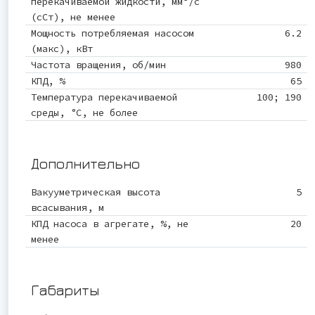
перекачиваемой жидкости, мм²/с
(сСт), не менее
Мощность потребляемая насосом
6.2
(макс), кВт
Частота вращения, об/мин
980
КПД, %
65
Температура перекачиваемой
100; 190
среды, °С, не более
Дополнительно
Вакууметрическая высота
5
всасывания, м
КПД насоса в агрегате, %, не
20
менее
Габариты