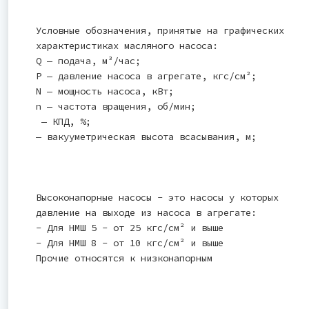
Условные обозначения, принятые на графических
характеристиках масляного насоса:
Q — подача, м³/час;
Р — давление насоса в агрегате, кгс/см²;
N — мощность насоса, кВт;
n — частота вращения, об/мин;
— КПД, %;
— вакууметрическая высота всасывания, м;
Высоконапорные насосы - это насосы у которых
давление на выходе из насоса в агрегате:
- Для НМШ 5 - от 25 кгс/см² и выше
- Для НМШ 8 - от 10 кгс/см² и выше
Прочие относятся к низконапорным