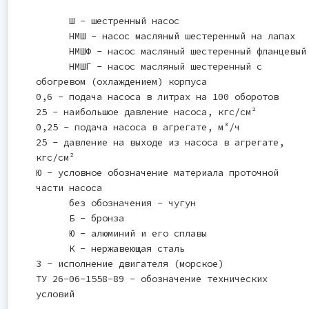
Ш - шестренный насос
НМШ - насос масляный шестеренный на лапах
НМШФ - насос масляный шестеренный фланцевый
НМШГ - насос масляный шестеренный с
обогревом (охлаждением) корпуса
0,6 - подача насоса в литрах на 100 оборотов
25 - наибольшое давление насоса, кгс/см²
0,25 - подача насоса в агрегате, м³/ч
25 - давление на выходе из насоса в агрегате,
кгс/см²
Ю - условное обозначение материала проточной
части насоса
без обозначения - чугун
Б - бронза
Ю - алюминий и его сплавы
К - нержавеющая сталь
3 - исполнение двигателя (морское)
ТУ 26-06-1558-89 - обозначение технических
условий