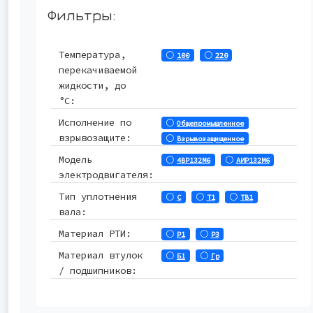
Фильтры:
Температура,
100
220
перекачиваемой
жидкости, до
°С:
Исполнение по
Общепромышленное
взрывозащите:
Взрывозащищенное
Модель
4ВР132М6
АИР132М6
электродвигателя:
Тип уплотнения
С
Т1
ТВ1
вала:
Материал РТИ:
Р1
Р3
Материал втулок
Б1
Гр
/ подшипников: