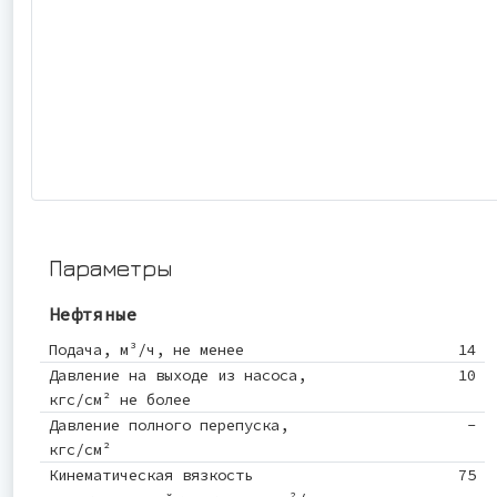
Параметры
Нефтяные
Подача, м³/ч, не менее
14
Давление на выходе из насоса,
10
кгс/см² не более
Давление полного перепуска,
-
кгс/см²
Кинематическая вязкость
75