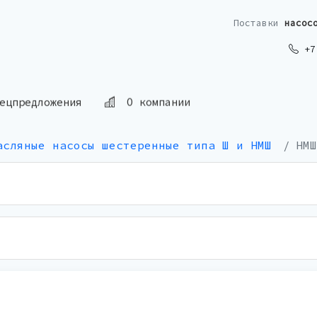
Поставки
насос
+7 
ецпредложения
О компании
асляные насосы шестеренные типа Ш и НМШ
НМШ