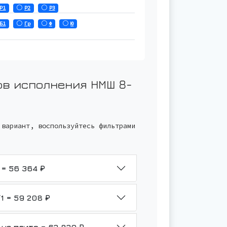
Р1
Р2
Р3
Б1
Гр
Ф
Ю
ов исполнения
НМШ 8-
 вариант, воспользуйтесь фильтрами
НМШ 8-25-6,3/6-ТВ3-Р1-Ф-У1 = 56 364 ₽
НМШ 8-25-6,3/6-ТВ3-Р2-Б1-У1 = 59 208 ₽