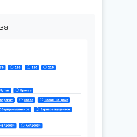
за
70
100
150
220
Чугун
Бронза
агрегат
насос
насос на раме
Общепромышленное
Взрывозащищенное
4ВР100S4
АИР100S4