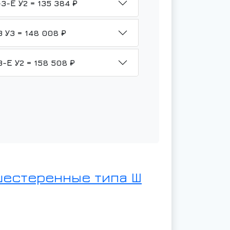
НМШ 8-25-6,3/6Б-ТВ3-Р2-Б1-3-Е У2 = 135 384 ₽
НМШ 8-25-6,3/6-ТВ3-Р3-Гр-3 У3 = 148 008 ₽
НМШ 8-25-6,3/6-ТВ3-Р3-Гр-3-Е У2 = 158 508 ₽
шестеренные типа Ш