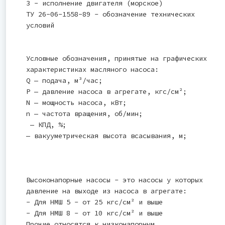
3 - исполнение двигателя (морское)
ТУ 26-06-1558-89 - обозначение технических
условий
Условные обозначения, принятые на графических
характеристиках масляного насоса:
Q — подача, м³/час;
Р — давление насоса в агрегате, кгс/см²;
N — мощность насоса, кВт;
n — частота вращения, об/мин;
— КПД, %;
— вакууметрическая высота всасывания, м;
Высоконапорные насосы - это насосы у которых
давление на выходе из насоса в агрегате:
- Для НМШ 5 - от 25 кгс/см² и выше
- Для НМШ 8 - от 10 кгс/см² и выше
Прочие относятся к низконапорным