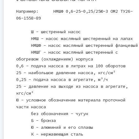
Например: НМШФ 0,6-25-0,25/25Ю-3 ОМ2 ТУ26-
06-1558-89
Ш - шестренный насос
НМШ - насос масляный шестеренный на лапах
НМШФ - насос масляный шестеренный фланцевый
НМШГ - насос масляный шестеренный с
обогревом (охлаждением) корпуса
0,6 - подача насоса в литрах на 100 оборотов
25 - наибольшое давление насоса, кгс/см²
0,25 - подача насоса в агрегате, м³/ч
25 - давление на выходе из насоса в агрегате,
кгс/см²
Ю - условное обозначение материала проточной
части насоса
без обозначения - чугун
Б - бронза
Ю - алюминий и его сплавы
К - нержавеющая сталь