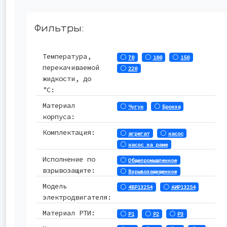
Фильтры:
Температура,
70
100
150
перекачиваемой
220
жидкости, до
°С:
Материал
Чугун
Бронза
корпуса:
Комплектация:
агрегат
насос
насос на раме
Исполнение по
Общепромышленное
взрывозащите:
Взрывозащищенное
Модель
4ВР132S4
АИР132S4
электродвигателя:
Материал РТИ:
Р1
Р2
Р3