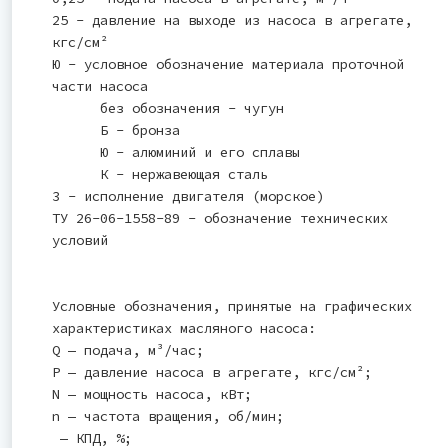
25 - давление на выходе из насоса в агрегате,
кгс/см²
Ю - условное обозначение материала проточной
части насоса
без обозначения - чугун
Б - бронза
Ю - алюминий и его сплавы
К - нержавеющая сталь
3 - исполнение двигателя (морское)
ТУ 26-06-1558-89 - обозначение технических
условий
Условные обозначения, принятые на графических
характеристиках масляного насоса:
Q — подача, м³/час;
Р — давление насоса в агрегате, кгс/см²;
N — мощность насоса, кВт;
n — частота вращения, об/мин;
— КПД, %;