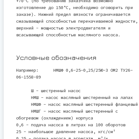
+70°С (по требованию заказчика возможно
изготовление до 150°С, необходимо оговорить при
заказе). Нижний предел вязкости ограничивается
смазывающей способностью перекачиваемой жидкости,
верхний - мощностью электродвигателя и
всасывающей способностью масляного насоса.
Условные обозначения
Например: НМШФ 0,6-25-0,25/25Ю-3 ОМ2 ТУ26-
06-1558-89
Ш - шестренный насос
НМШ - насос масляный шестеренный на лапах
НМШФ - насос масляный шестеренный фланцевый
НМШГ - насос масляный шестеренный с
обогревом (охлаждением) корпуса
0,6 - подача насоса в литрах на 100 оборотов
25 - наибольшое давление насоса, кгс/см²
0,25 - подача насоса в агрегате, м³/ч