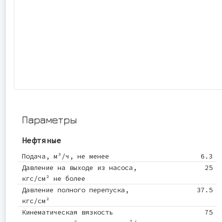
Параметры
Нефтяные
Подача, м³/ч, не менее
6.3
Давление на выходе из насоса,
25
кгс/см² не более
Давление полного перепуска,
37.5
кгс/см²
Кинематическая вязкость
75