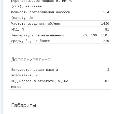
перекачиваемой жидкости, мм²/с
(сСт), не менее
Мощность потребляемая насосом
5.4
(макс), кВт
Частота вращения, об/мин
1450
КПД, %
81
Температура перекачиваемой
70; 100; 150;
среды, °С, не более
220
Дополнительно
Вакууметрическая высота
5
всасывания, м
КПД насоса в агрегате, %, не
81
менее
Габариты