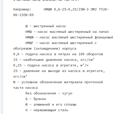
Например: НМШФ 0,6-25-0,25/25Ю-3 ОМ2 ТУ26-
06-1558-89
Ш - шестренный насос
НМШ - насос масляный шестеренный на лапах
НМШФ - насос масляный шестеренный фланцевый
НМШГ - насос масляный шестеренный с
обогревом (охлаждением) корпуса
0,6 - подача насоса в литрах на 100 оборотов
25 - наибольшое давление насоса, кгс/см²
0,25 - подача насоса в агрегате, м³/ч
25 - давление на выходе из насоса в агрегате,
кгс/см²
Ю - условное обозначение материала проточной
части насоса
без обозначения - чугун
Б - бронза
Ю - алюминий и его сплавы
К - нержавеющая сталь