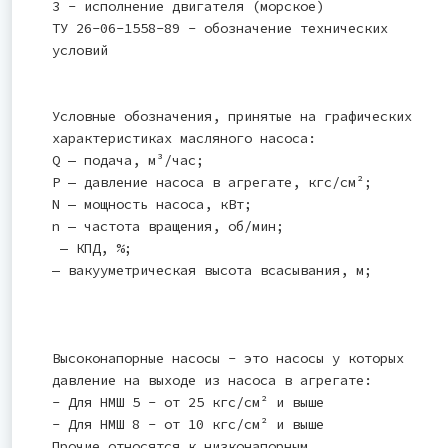
3 - исполнение двигателя (морское)
ТУ 26-06-1558-89 - обозначение технических
условий
Условные обозначения, принятые на графических
характеристиках масляного насоса:
Q — подача, м³/час;
Р — давление насоса в агрегате, кгс/см²;
N — мощность насоса, кВт;
n — частота вращения, об/мин;
— КПД, %;
— вакууметрическая высота всасывания, м;
Высоконапорные насосы - это насосы у которых
давление на выходе из насоса в агрегате:
- Для НМШ 5 - от 25 кгс/см² и выше
- Для НМШ 8 - от 10 кгс/см² и выше
Прочие относятся к низконапорным