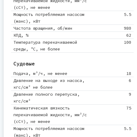
перекачиваемой жидкости, мм²/с
(сСт), не менее
Мощность потребляемая насосом
5.5
(макс), кВт
Частота вращения, об/мин
980
КПД, %
62
Температура перекачиваемой
100
среды, °С, не более
Судовые
Подача, м³/ч, не менее
18
Давление на выходе из насоса,
6
кгс/см² не более
Давление полного перепуска,
9
кгс/см²
Кинематическая вязкость
75
перекачиваемой жидкости, мм²/с
(сСт), не менее
Мощность потребляемая насосом
5.5
(макс), кВт