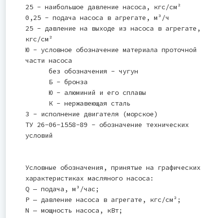
25 - наибольшое давление насоса, кгс/см²
0,25 - подача насоса в агрегате, м³/ч
25 - давление на выходе из насоса в агрегате,
кгс/см²
Ю - условное обозначение материала проточной
части насоса
без обозначения - чугун
Б - бронза
Ю - алюминий и его сплавы
К - нержавеющая сталь
3 - исполнение двигателя (морское)
ТУ 26-06-1558-89 - обозначение технических
условий
Условные обозначения, принятые на графических
характеристиках масляного насоса:
Q — подача, м³/час;
Р — давление насоса в агрегате, кгс/см²;
N — мощность насоса, кВт;