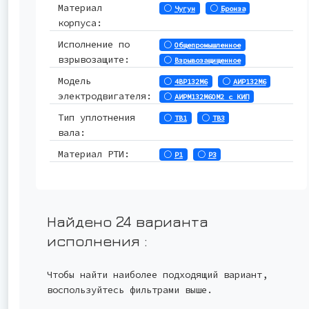
Материал
Чугун
Бронза
корпуса:
Исполнение по
Общепромышленное
взрывозащите:
Взрывозащищенное
Модель
4ВР132М6
АИР132М6
электродвигателя:
АИРМ132М6ОМ2 с КИП
Тип уплотнения
ТВ1
ТВ3
вала:
Материал РТИ:
Р1
Р3
Найдено 24 варианта
исполнения
:
Чтобы найти наиболее подходящий вариант,
воспользуйтесь фильтрами выше.