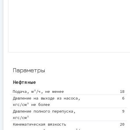
Параметры
Нефтяные
Подача, м³/ч, не менее
18
Давление на выходе из насоса,
6
кгс/см² не более
Давление полного перепуска,
9
кгс/см²
Кинематическая вязкость
20