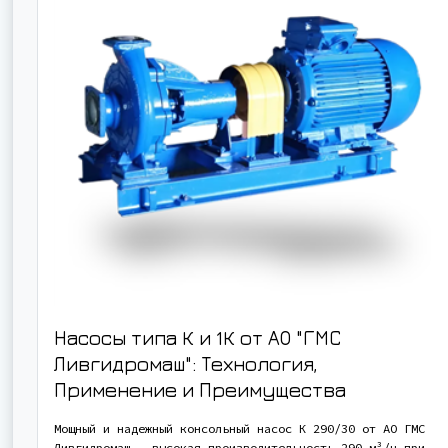
Насосы типа К и 1К от АО "ГМС
Ливгидромаш": Технология,
Применение и Преимущества
Мощный и надежный консольный насос К 290/30 от АО ГМС
Ливгидромаш - высокая производительность 290 м³/ч при