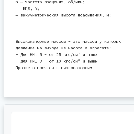
n — частота вращения, об/мин;
— КПД, %;
— вакууметрическая высота всасывания, м;
Высоконапорные насосы - это насосы у которых
давление на выходе из насоса в агрегате:
- Для НМШ 5 - от 25 кгс/см² и выше
- Для НМШ 8 - от 10 кгс/см² и выше
Прочие относятся к низконапорным