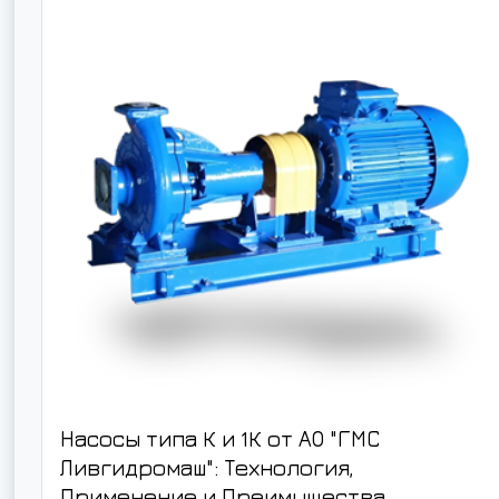
Насосы типа К и 1К от АО "ГМС
Ливгидромаш": Технология,
Применение и Преимущества