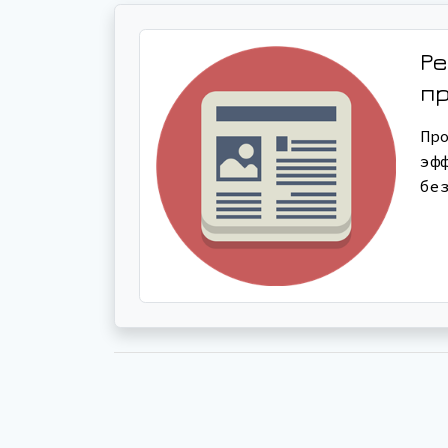
Ре
п
Пр
эф
бе