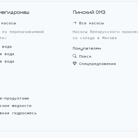
ивгидромаш
Пинский ОМЗ
насосы
Все насосы
 по перекачиваемой
Насосы белорусского произв
ти:
со склада в Москве
 вода
Покупателям
я вода
Поиск
я вода
Спецпредложения
е-продуктами
ские жидкости
вная гидросмесь