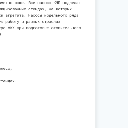
аметно выше. Все насосы КМП подлежат
фицированных стендах, на которых
ки агрегата. Насосы модельного ряда
ую работу в разных отраслях
ере ЖКХ при подготовке отопительного
я.
олесо;
стендах.