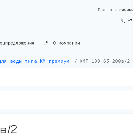
Поставки
насос
+7 
ецпредложения
О компании
для воды типа КМ-премиум
КМП 100-65-200в/2
в/2