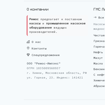
О компании
ГМС Л
Все 
Римос
предлагает к поставкам
насосы
и
промышленное насосное
Насосы
оборудование
ведущих
жидкос
производителей.
Чистая
Грязна
О нас
Горяча
Контакты
Нефть
Спецпредложения
Мазут
ООО "Римос-Импэкс"
Масло
ОГРН 1035009560937
Бензин
г. Химки, Московская область, РФ
С нефт
ул. Горная, 23. Индекс: 141421
Химиче
Абрази