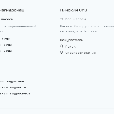
ивгидромаш
Пинский ОМЗ
насосы
Все насосы
 по перекачиваемой
Насосы белорусского произв
ти:
со склада в Москве
 вода
Покупателям
я вода
Поиск
я вода
Спецпредложения
е-продуктами
ские жидкости
вная гидросмесь