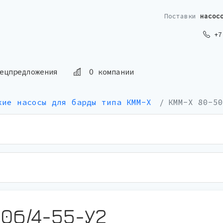
Поставки
насос
+7 
ецпредложения
О компании
кие насосы для барды типа КММ-Х
КММ-Х 80-50
0б/4-55-У2