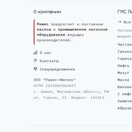
О компании
ГМС Л
Все 
Римос
предлагает к поставкам
насосы
и
промышленное насосное
Насосы
оборудование
ведущих
жидкос
производителей.
Чистая
Грязна
О нас
Горяча
Контакты
Нефть
Спецпредложения
Мазут
ООО "Римос-Импэкс"
Масло
ОГРН 1035009560937
Бензин
г. Химки, Московская область, РФ
С нефт
ул. Горная, 23. Индекс: 141421
Химиче
Абрази