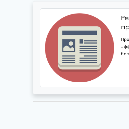
Ре
п
Пр
эф
бе