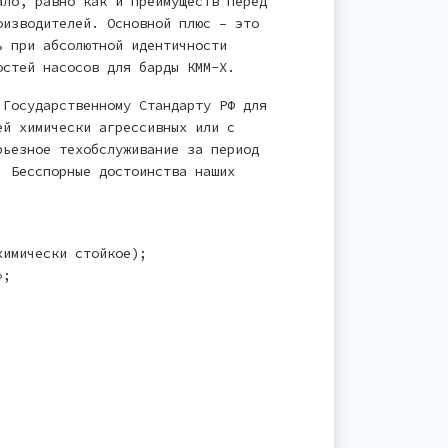
ало, равно как и преимуществ перед
оизводителей. Основной плюс – это
ь при абсолютной идентичности
остей насосов для барды КММ-Х.
 Государственному Стандарту РФ для
ей химически агрессивных или с
рьезное техобслуживание за период
. Бесспорные достоинства наших
химически стойкое);
»;