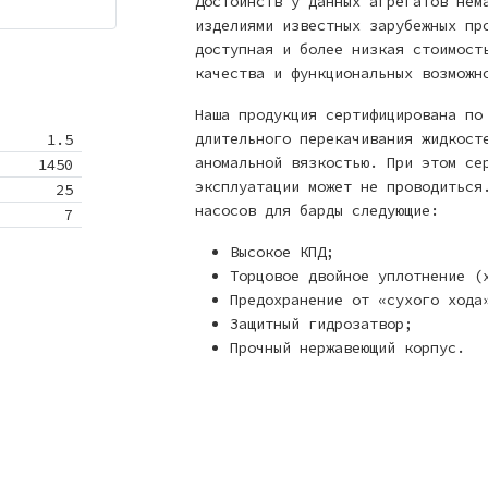
Достоинств у данных агрегатов нем
изделиями известных зарубежных пр
доступная и более низкая стоимост
качества и функциональных возможн
Наша продукция сертифицирована по
длительного перекачивания жидкост
1.5
аномальной вязкостью. При этом се
1450
эксплуатации может не проводиться
25
насосов для барды следующие:
7
Высокое КПД;
Торцовое двойное уплотнение (
Предохранение от «сухого хода
Защитный гидрозатвор;
Прочный нержавеющий корпус.