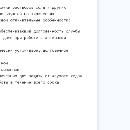
качки растворов соли и других
пользуются на химических
свои отличительные особенности:
обеспечивающий долговечность службы
, даже при работе с активными
ически устойчивое, долговечное
чком
товленным
наченным для защиты от «сухого хода»
боты в течение всего срока