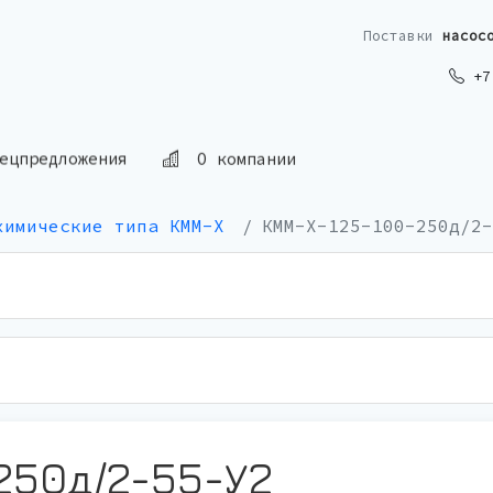
Поставки
насос
+7 
ецпредложения
О компании
химические типа КММ-Х
КММ-Х-125-100-250д/2-
250д/2-55-У2