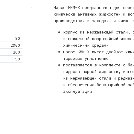
Насос КММ-Х предназначен для пере
химически активных жидкостей и ис
производствах и заводах, и имеют 
корпус из нержавеющей стали, 
90
и сниженный коррозийный износ
2900
химическими средами
насос КММ-Х имеет двойное хим
200
торцевое уплотнение
90
поставляется в комплекте с ба
гидрозатворной жидкости, изго
из нержавеющей стали и редназ
и обеспечения безаварийной ра
эксплуатации.