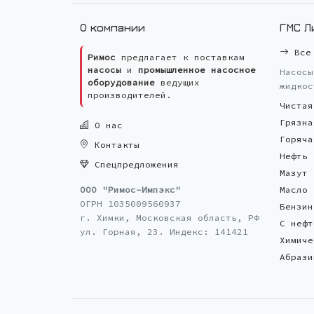
О компании
ГМС Л
Все 
Римос
предлагает к поставкам
насосы
и
промышленное насосное
Насосы
оборудование
ведущих
жидкос
производителей.
Чистая
Грязна
О нас
Горяча
Контакты
Нефть
Спецпредложения
Мазут
ООО "Римос-Импэкс"
Масло
ОГРН 1035009560937
Бензин
г. Химки, Московская область, РФ
С нефт
ул. Горная, 23. Индекс: 141421
Химиче
Абрази