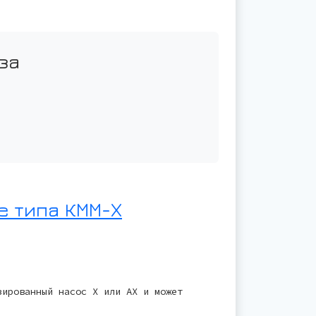
за
 типа КММ-Х
зированный насос Х или АХ и может