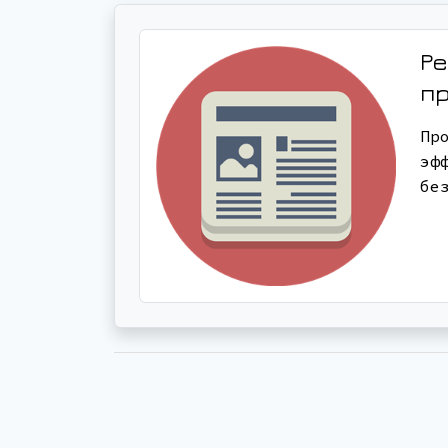
Ре
п
Пр
эф
бе