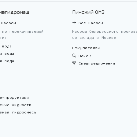
ивгидромаш
Пинский ОМЗ
насосы
Все насосы
 по перекачиваемой
Насосы белорусского произв
ти:
со склада в Москве
 вода
Покупателям
я вода
Поиск
я вода
Спецпредложения
е-продуктами
ские жидкости
вная гидросмесь