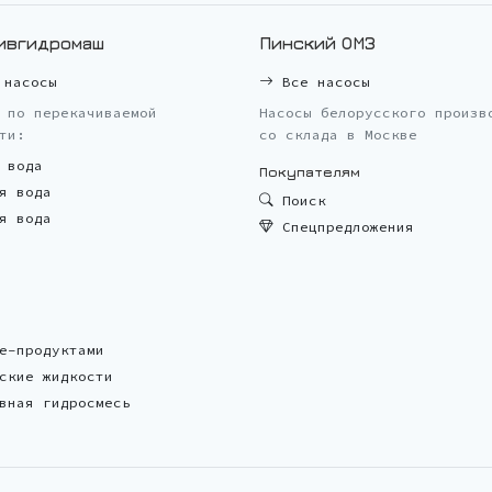
ивгидромаш
Пинский ОМЗ
насосы
Все насосы
 по перекачиваемой
Насосы белорусского произв
ти:
со склада в Москве
 вода
Покупателям
я вода
Поиск
я вода
Спецпредложения
е-продуктами
ские жидкости
вная гидросмесь