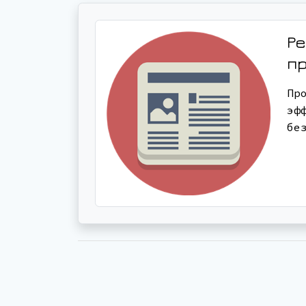
Ре
п
Пр
эф
бе