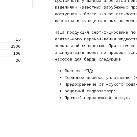
Достоинств у данных агрегатов нем
изделиями известных зарубежных пр
доступная и более низкая стоимост
качества и функциональных возможн
Наша продукция сертифицирована по
длительного перекачивания жидкост
15
аномальной вязкостью. При этом се
2900
эксплуатации может не проводиться
100
насосов для барды следующие:
26
Высокое КПД;
Торцовое двойное уплотнение (
Предохранение от «сухого хода
Защитный гидрозатвор;
Прочный нержавеющий корпус.