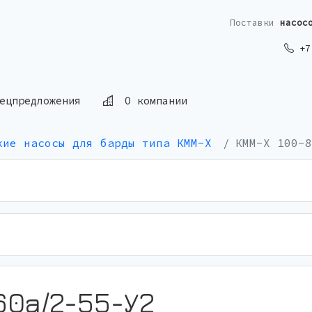
Поставки
насос
+7 
ецпредложения
О компании
кие насосы для барды типа КММ-Х
КММ-Х 100-8
60а/2-55-У2