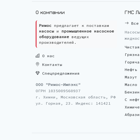
О компании
ГМС Л
Все 
Римос
предлагает к поставкам
насосы
и
промышленное насосное
Насосы
оборудование
ведущих
жидкос
производителей.
Чистая
Грязна
О нас
Горяча
Контакты
Нефть
Спецпредложения
Мазут
ООО "Римос-Импэкс"
Масло
ОГРН 1035009560937
Бензин
г. Химки, Московская область, РФ
С нефт
ул. Горная, 23. Индекс: 141421
Химиче
Абрази