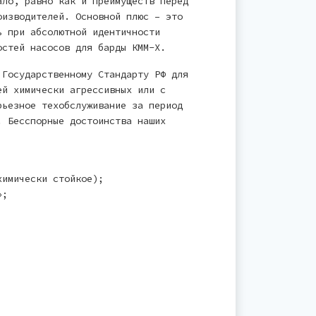
ало, равно как и преимуществ перед
оизводителей. Основной плюс – это
ь при абсолютной идентичности
остей насосов для барды КММ-Х.
 Государственному Стандарту РФ для
ей химически агрессивных или с
рьезное техобслуживание за период
. Бесспорные достоинства наших
химически стойкое);
»;