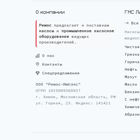
О компании
ГМС Л
Все 
Римос
предлагает к поставкам
насосы
и
промышленное насосное
Насосы
оборудование
ведущих
жидкос
производителей.
Чистая
Грязна
О нас
Горяча
Контакты
Нефть
Спецпредложения
Мазут
ООО "Римос-Импэкс"
Масло
ОГРН 1035009560937
Бензин
г. Химки, Московская область, РФ
С нефт
ул. Горная, 23. Индекс: 141421
Химиче
Абрази