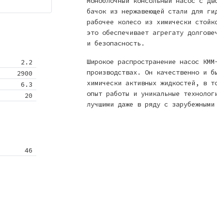
Моноблочный консольный насос с дв
бачок из нержавеющей стали для ги
рабочее колесо из химически стойк
это обеспечивает агрегату долгове
и безопасность.
Широкое распространение насос КММ
2.2
производствах. Он качественно и б
2900
химически активных жидкостей, в т
6.3
опыт работы и уникальные технолог
20
лучшими даже в ряду с зарубежными
46