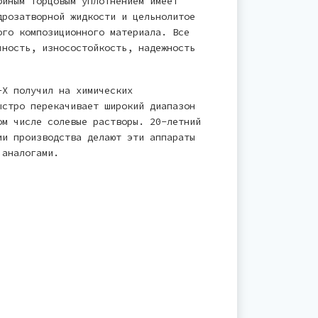
ойным торцовым уплотнением имеет
дрозатворной жидкости и цельнолитое
ого композиционного материала. Все
чность, износостойкость, надежность
-Х получил на химических
ыстро перекачивает широкий диапазон
ом числе солевые растворы. 20-летний
ии производства делают эти аппараты
 аналогами.