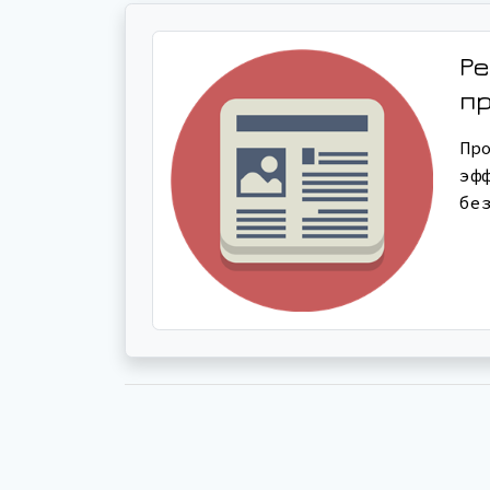
Ре
п
Пр
эф
бе