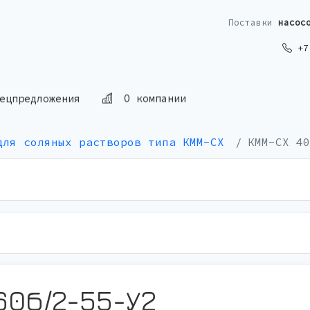
Поставки
насос
+7 
О компании
ецпредложения
для соляных растворов типа КММ-СХ
КММ-СХ 40
60б/2-55-У2