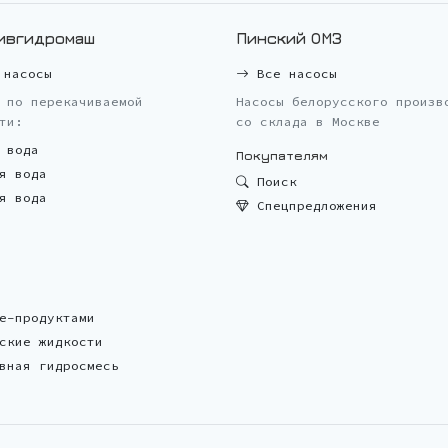
ивгидромаш
Пинский ОМЗ
насосы
Все насосы
 по перекачиваемой
Насосы белорусского произв
ти:
со склада в Москве
 вода
Покупателям
я вода
Поиск
я вода
Спецпредложения
е-продуктами
ские жидкости
вная гидросмесь