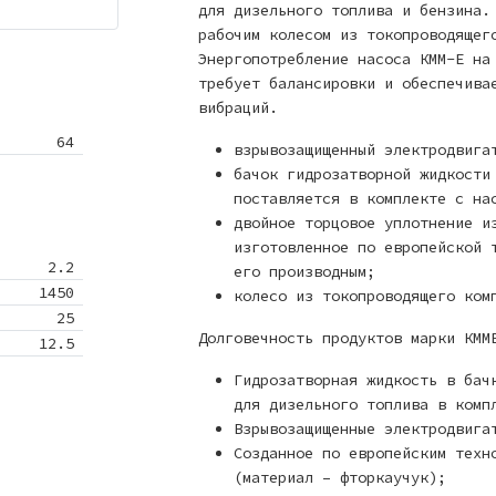
для дизельного топлива и бензина.
рабочим колесом из токопроводящег
Энергопотребление насоса КММ-Е на
требует балансировки и обеспечива
вибраций.
64
взрывозащищенный электродвига
бачок гидрозатворной жидкости
поставляется в комплекте с на
двойное торцовое уплотнение и
изготовленное по европейской 
2.2
его производным;
1450
колесо из токопроводящего ком
25
Долговечность продуктов марки КММ
12.5
Гидрозатворная жидкость в бач
для дизельного топлива в комп
Взрывозащищенные электродвига
Созданное по европейским техн
(материал – фторкаучук);