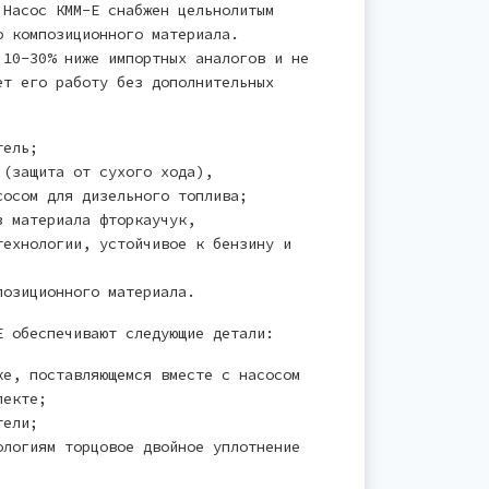
 Насос КММ-Е снабжен цельнолитым
о композиционного материала.
 10-30% ниже импортных аналогов и не
ет его работу без дополнительных
тель;
 (защита от сухого хода),
сосом для дизельного топлива;
з материала фторкаучук,
технологии, устойчивое к бензину и
позиционного материала.
Е обеспечивают следующие детали:
ке, поставляющемся вместе с насосом
лекте;
тели;
ологиям торцовое двойное уплотнение