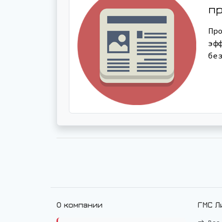
п
Пр
эф
бе
О компании
ГМС Л