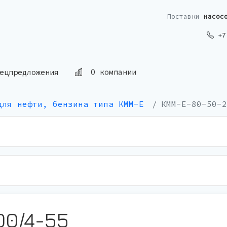
Поставки
насос
+7 
О компании
ецпредложения
для нефти, бензина типа КММ-Е
КММ-Е-80-50-2
00/4-55