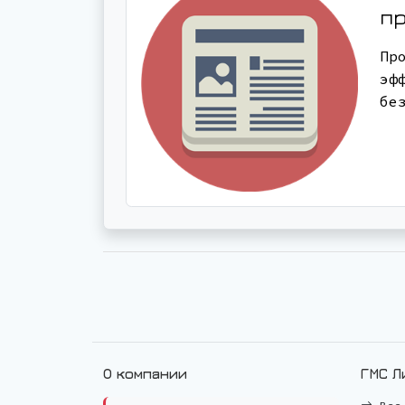
п
Пр
эф
бе
О компании
ГМС Л