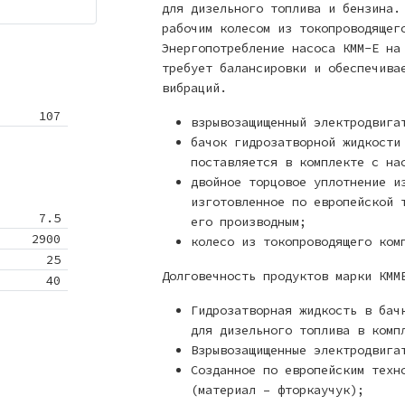
для дизельного топлива и бензина.
рабочим колесом из токопроводящег
Энергопотребление насоса КММ-Е на
требует балансировки и обеспечива
вибраций.
107
взрывозащищенный электродвига
бачок гидрозатворной жидкости
поставляется в комплекте с на
двойное торцовое уплотнение и
изготовленное по европейской 
7.5
его производным;
2900
колесо из токопроводящего ком
25
Долговечность продуктов марки КММ
40
Гидрозатворная жидкость в бач
для дизельного топлива в комп
Взрывозащищенные электродвига
Созданное по европейским техн
(материал – фторкаучук);