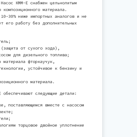
 Насос КММ-Е снабжен цельнолитым
о композиционного материала.
 10-30% ниже импортных аналогов и не
ет его работу без дополнительных
тель;
 (защита от сухого хода),
сосом для дизельного топлива;
з материала фторкаучук,
технологии, устойчивое к бензину и
позиционного материала.
Е обеспечивают следующие детали:
ке, поставляющемся вместе с насосом
лекте;
тели;
ологиям торцовое двойное уплотнение