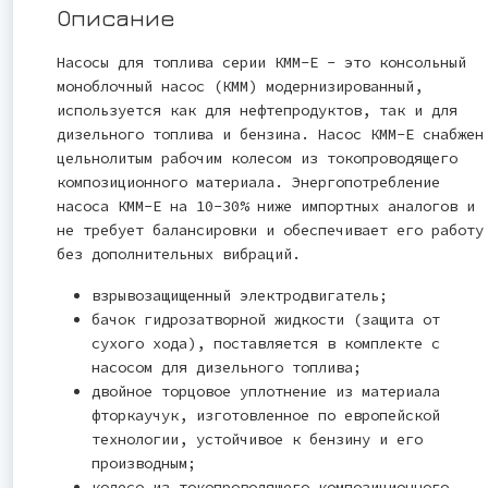
Описание
Насосы для топлива серии КММ-Е - это консольный
моноблочный насос (КММ) модернизированный,
используется как для нефтепродуктов, так и для
дизельного топлива и бензина. Насос КММ-Е снабжен
цельнолитым рабочим колесом из токопроводящего
композиционного материала. Энергопотребление
насоса КММ-Е на 10-30% ниже импортных аналогов и
не требует балансировки и обеспечивает его работу
без дополнительных вибраций.
взрывозащищенный электродвигатель;
бачок гидрозатворной жидкости (защита от
сухого хода), поставляется в комплекте с
насосом для дизельного топлива;
двойное торцовое уплотнение из материала
фторкаучук, изготовленное по европейской
технологии, устойчивое к бензину и его
производным;
колесо из токопроводящего композиционного