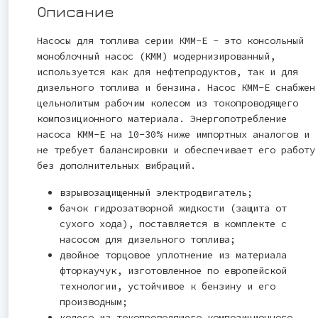
Описание
Насосы для топлива серии КММ-Е - это консольный
моноблочный насос (КММ) модернизированный,
используется как для нефтепродуктов, так и для
дизельного топлива и бензина. Насос КММ-Е снабжен
цельнолитым рабочим колесом из токопроводящего
композиционного материала. Энергопотребление
насоса КММ-Е на 10-30% ниже импортных аналогов и
не требует балансировки и обеспечивает его работу
без дополнительных вибраций.
взрывозащищенный электродвигатель;
бачок гидрозатворной жидкости (защита от
сухого хода), поставляется в комплекте с
насосом для дизельного топлива;
двойное торцовое уплотнение из материала
фторкаучук, изготовленное по европейской
технологии, устойчивое к бензину и его
производным;
колесо из токопроводящего композиционного