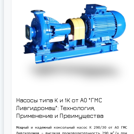
Насосы типа К и 1К от АО "ГМС
Ливгидромаш": Технология,
Применение и Преимущества
Мощный и надежный консольный насос К 290/30 от АО ГМС
Ливгидромаш - высокая производительность 290 м³/ч при