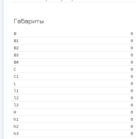
Габариты
B
0
B1
0
B2
0
B3
0
B4
0
C
0
C1
0
L
0
l1
0
l2
0
l3
0
H
0
h1
0
h2
0
h3
0