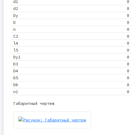
d1
0
d2
0
Dу
0
D
0
n
0
C2
0
l4
0
l5
0
Dу1
0
D3
0
D4
0
D5
0
D6
0
n1
0
Габаритный чертеж