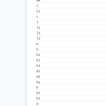
B4
C
C1
L
l
l1
l2
l3
H
h
h1
h2
h3
d1
d2
Dу
D
D1
D2
d