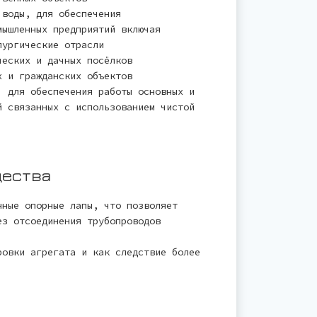
 воды, для обеспечения
мышленных предприятий включая
лургические отрасли
ческих и дачных посёлков
х и гражданских объектов
 для обеспечения работы основных и
й связанных с использованием чистой
щества
нные опорные лапы, что позволяет
ез отсоединения трубопроводов
ровки агрегата и как следствие более
;