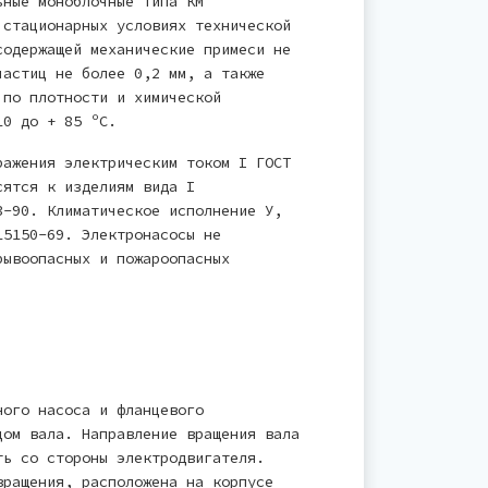
ьные моноблочные типа КМ
 стационарных условиях технической
содержащей механические примеси не
частиц не более 0,2 мм, а также
 по плотности и химической
10 до + 85 ºС.
ражения электрическим током I ГОСТ
сятся к изделиям вида I
3-90. Климатическое исполнение У,
15150-69. Электронасосы не
рывоопасных и пожароопасных
ного насоса и фланцевого
цом вала. Направление вращения вала
ть со стороны электродвигателя.
вращения, расположена на корпусе