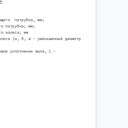
е
ющего патрубка, мм;
го патрубка; мм;
го колеса; мм
олеса (а, б, в - уменьшенный диаметр
вое уплотнение вала, С -