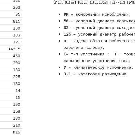
Условное обозначени
125
203
95
КМ
– консольный моноблочный;
50
– условный диаметр всасыва
815
32
– условный диаметр выходно
100
125
– условный диаметр рабоче
193
а
- индекс обточки рабочего к
121
рабочего колеса);
145,5
С
– тип уплотнения : Т - торцо
460
сальниковое уплотнение вала;
200
У
– климатическое исполнение;
180
3.1
– категория размещения.
225
180
14
15
100
158
180
210
М16