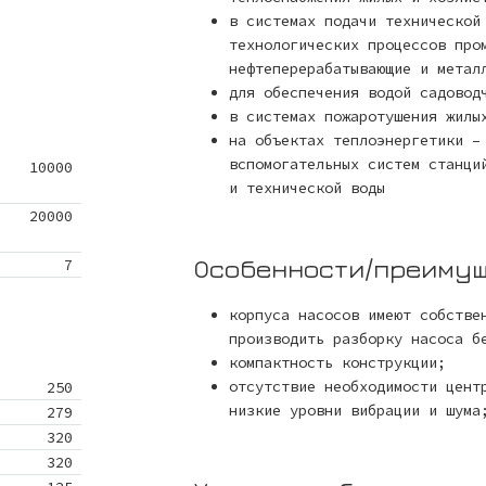
в системах подачи технической
технологических процессов про
нефтеперерабатывающие и метал
для обеспечения водой садовод
в системах пожаротушения жилы
на объектах теплоэнергетики –
вспомогательных систем станци
10000
и технической воды
20000
Особенности/преиму
7
корпуса насосов имеют собстве
производить разборку насоса б
компактность конструкции;
отсутствие необходимости цент
250
низкие уровни вибрации и шума
279
320
320