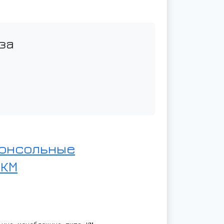
за
консольные
 КМ