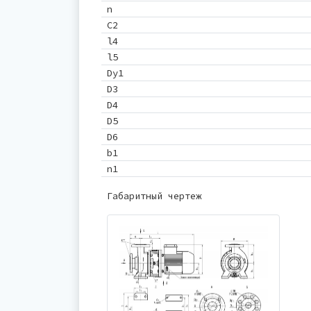
n
C2
l4
l5
Dу1
D3
D4
D5
D6
b1
n1
Габаритный чертеж