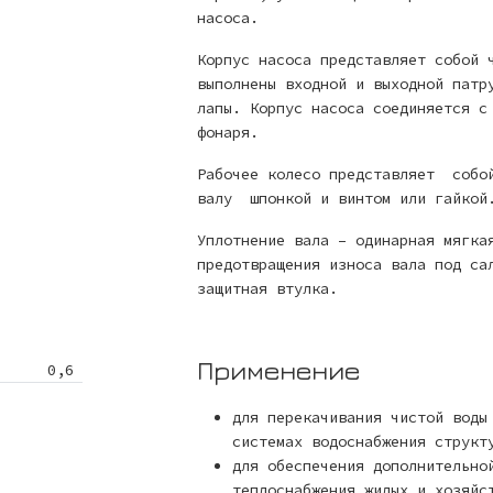
насоса.
Корпус насоса представляет собой 
выполнены входной и выходной патр
лапы. Корпус насоса соединяется с
фонаря.
Рабочее колесо представляет собой
валу шпонкой и винтом или гайкой
Уплотнение вала – одинарная мягка
предотвращения износа вала под са
защитная втулка.
Применение
0,6
для перекачивания чистой воды
системах водоснабжения структ
для обеспечения дополнительно
теплоснабжения жилых и хозяйс