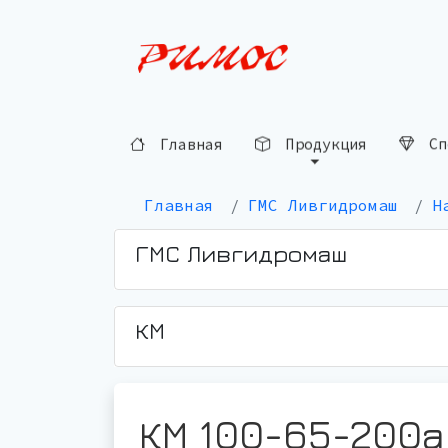
Главная
Продукция
Сп
Главная
ГМС Ливгидромаш
Н
ГМС Ливгидромаш
КМ
КМ 100-65-200а