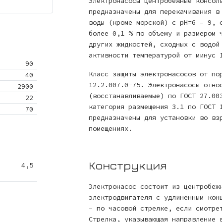
Электронасосы центробежные консол
предназначены для перекачивания в
воды (кроме морской) с рН=6 – 9, 
более 0,1 % по объему и размером 
других жидкостей, сходных с водой
активности температурой от минус 
90
Класс защиты электронасосов от по
40
12.2.007.0-75. Электронасосы отно
2900
(восстанавливаемые) по ГОСТ 27.00
22
категория размещения 3.1 по ГОСТ 
70
предназначены для установки во вз
помещениях.
Конструкция
4,5
Электронасос состоит из центробеж
электродвигателя с удлиненным кон
– по часовой стрелке, если смотре
Стрелка, указывающая направление 