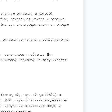
чугунную отливку, в которой
убки, спиральная камера и опорные
 фланцем электродвигателя с помощью
 отливку из чугуна и закреплено на
.
я сальниковая набивка. Для
льниковой набивкой на валу имеется
 (холодной, горячей до 105°С) в
ур ЖКХ , муниципальных водоканалов
й циркуляции в системах водо- и
твенных объектов