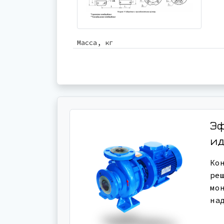
Масса, кг
Эф
ид
Ко
ре
мо
на