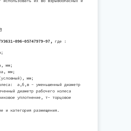
т использовать их во взрывоопасных и
е
У3631-096-05747979-97
,
где :
а;
а, мм;
ка, мм;
(условный), мм;
олеса: а,б,в - уменьшенный диаметр
ченный диаметр рабочего колеса
иковое уплотнение, т- торцовое
е и категория размещения.