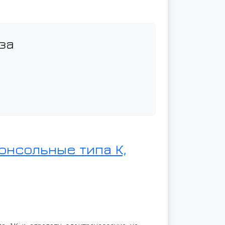
за
онсольные типа К,