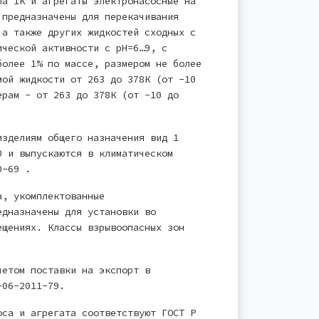
па 1К и агрегаты электронасосные на
 предназначены для перекачивания
 а также других жидкостей сходных с
ической активности с рН=6…9, с
более 1% по массе, размером не более
мой жидкости от 263 до 378К (от -10
ерам - от 263 до 378К (от -10 до
изделиям общего назначения вид 1
0 и выпускаются в климатическом
0-69 .
а, укомплектованные
едназначены для установки во
ещениях. Классы взрывоопасных зон
четом поставки на экспорт в
-06-2011-79.
оса и агрегата соответствуют ГОСТ Р