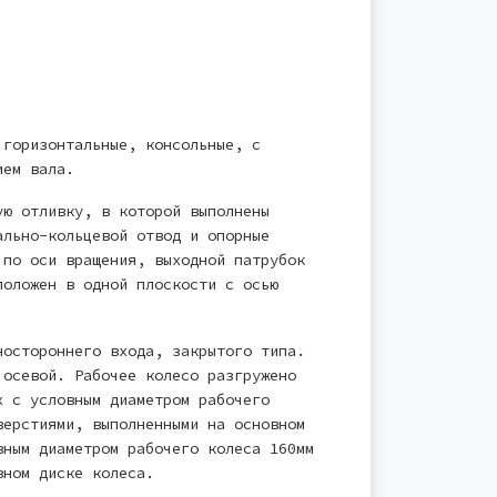
 горизонтальные, консольные, с
ием вала.
ую отливку, в которой выполнены
ально-кольцевой отвод и опорные
 по оси вращения, выходной патрубок
положен в одной плоскости с осью
ностороннего входа, закрытого типа.
 осевой. Рабочее колесо разгружено
х с условным диаметром рабочего
верстиями, выполненными на основном
вным диаметром рабочего колеса 160мм
вном диске колеса.