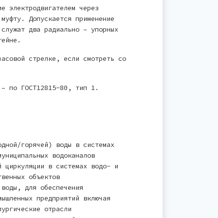
ие электродвигателем через
 муфту. Допускается применение
 служат два радиально – упорных
тейне.
часовой стрелке, если смотреть со
 – по ГОСТ12815-80, тип 1.
одной/горячей) воды в системах
муниципальных водоканалов
й циркуляции в системах водо- и
твенных объектов
 воды, для обеспечения
мышленных предприятий включая
лургические отрасли