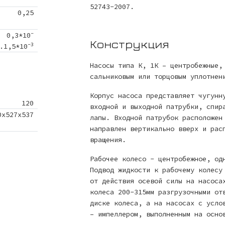
52743-2007.
0,25
-
0,3*10
Конструкция
-3
.1,5*10
Насосы типа К, 1К – центробежные,
сальниковым или торцовым уплотнен
Корпус насоса представляет чугунн
120
входной и выходной патрубки, спир
0х527х537
лапы. Входной патрубок расположен
направлен вертикально вверх и рас
вращения.
Рабочее колесо - центробежное, од
Подвод жидкости к рабочему колесу
от действия осевой силы на насоса
колеса 200-315мм разгрузочными от
диске колеса, а на насосах с усло
– импеллером, выполненным на осно