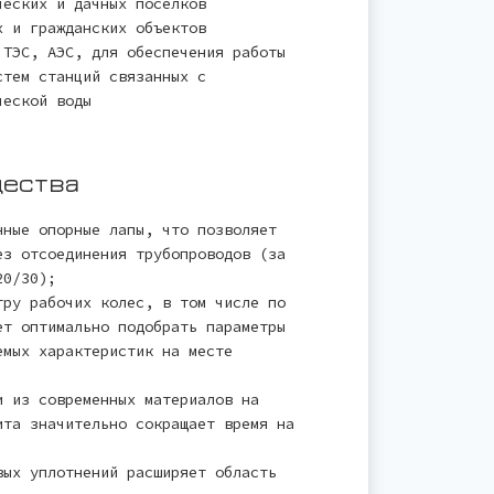
ческих и дачных посёлков
х и гражданских объектов
 ТЭС, АЭС, для обеспечения работы
стем станций связанных с
ческой воды
щества
нные опорные лапы, что позволяет
ез отсоединения трубопроводов (за
20/30);
тру рабочих колес, в том числе по
ет оптимально подобрать параметры
емых характеристик на месте
и из современных материалов на
ита значительно сокращает время на
вых уплотнений расширяет область