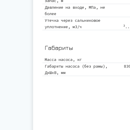
запас, м
Давление на входе, МПа, не
более
Утечка через сальниковое
3
уплотнение, м3/ч
..
Габариты
Масса насоса, кг
Габариты насоса (без рамы),
83
ДхШхВ, мм