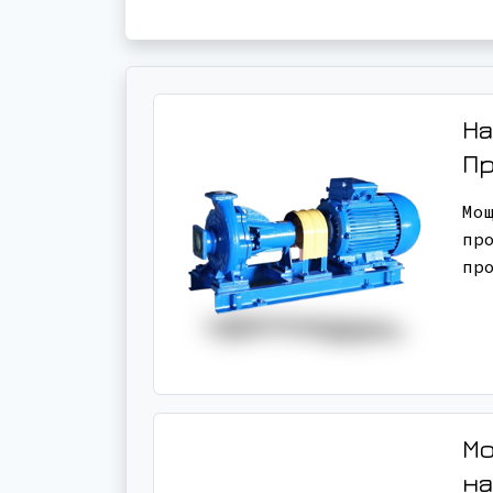
На
П
Мо
пр
пр
Мо
н