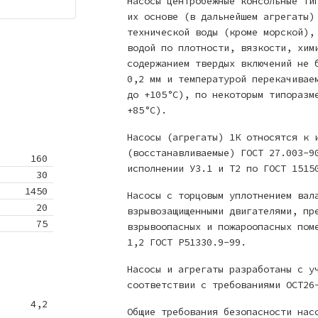
Насосы центробежные консольные ти
их основе (в дальнейшем агрегаты)
технической воды (кроме морской),
водой по плотности, вязкости, хим
содержанием твердых включений не 
0,2 мм и температурой перекачивае
до +105°С), по некоторым типоразм
+85°С).
Насосы (агрегаты) 1К относятся к 
(восстанавливаемые) ГОСТ 27.003-9
160
исполнении У3.1 и Т2 по ГОСТ 1515
30
1450
Насосы с торцовым уплотнением вал
20
взрывозащищенными двигателями, пр
75
взрывоопасных и пожароопасных пом
1,2 ГОСТ Р51330.9-99.
Насосы и агрегаты разработаны с у
соответствии с требованиями ОСТ26
4,2
Общие требования безопасности нас