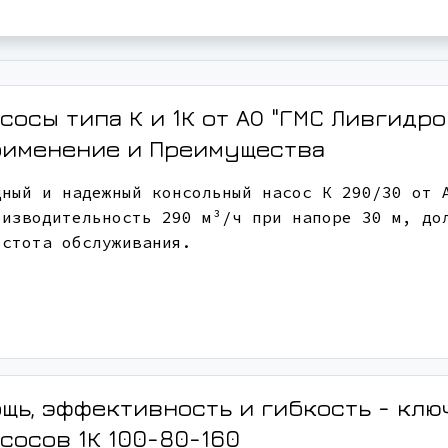
сосы типа К и 1К от АО "ГМС Ливгидро
рименение и Преимущества
щный и надежный консольный насос К 290/30 от 
оизводительность 290 м³/ч при напоре 30 м, до
остота обслуживания.
щь, эффективность и гибкость - кл
асосов
1К 100-80-160