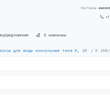
Поставки
насос
+7 
О компании
ецпредложения
асосы для воды консольные типа К, 1К
К 160/