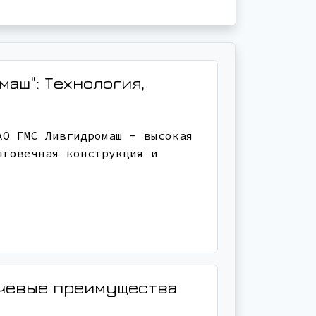
маш": Технология,
АО ГМС Ливгидромаш - высокая
лговечная конструкция и
ючевые преимущества