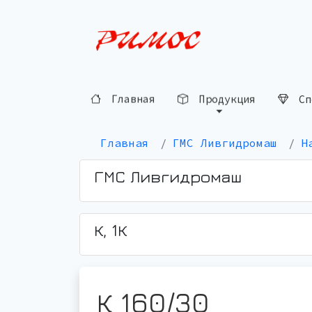
Сп
Продукция
Главная
Главная
ГМС Ливгидромаш
Н
ГМС Ливгидромаш
К, 1К
К 160/30