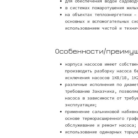
для обеспечения водой садовод
в системах пожаротушения жилы
на объектах теплоэнергетики –
основных и вспомогательных си
использованием чистой и техни
Особенности/преиму
корпуса насосов имеют собстве
производить разборку насоса б
исключения насосов 1К8/18, 1К
различные исполнения по диаме
требованию Заказчика, позволя
насоса в зависимости от требу
эксплуатации;
применение сальниковой набивк
основе терморасширенного граф
обслуживание и ремонт насоса;
использование одинарных торцо