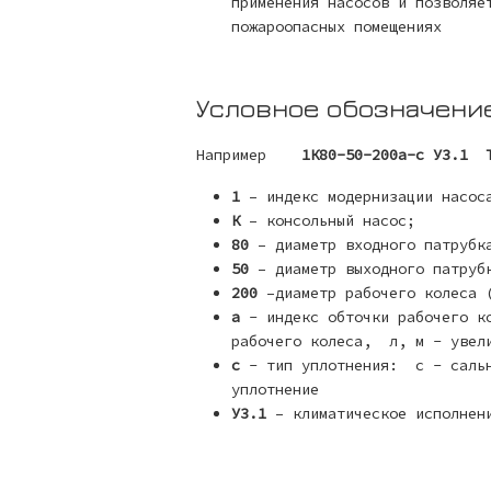
применения насосов и позволяе
пожароопасных помещениях
Условное обозначени
Например
1К80-50-200а-с У3.1 Т
1
– индекс модернизации насос
К
– консольный насос;
80
– диаметр входного патрубк
50
– диаметр выходного патруб
200
–диаметр рабочего колеса 
а
- индекс обточки рабочего к
рабочего колеса, л, м - увели
с
- тип уплотнения: с - сальн
уплотнение
У3.1
– климатическое исполнени