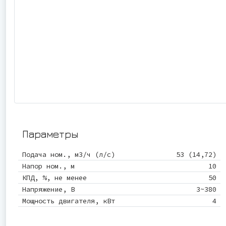
Параметры
Подача ном., м3/ч (л/с)
53 (14,72)
Напор ном., м
10
КПД, %, не менее
50
Напряжение, В
3~380
Мощность двигателя, кВт
4