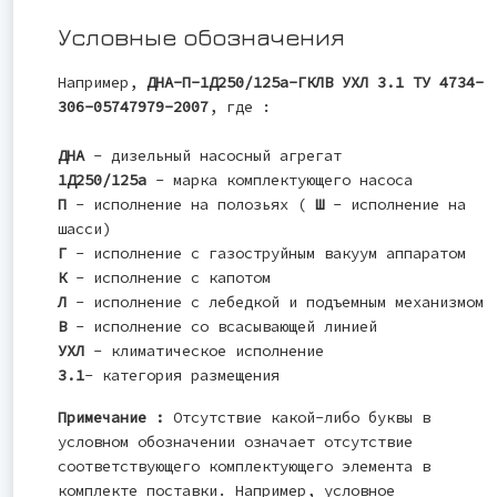
Условные обозначения
Например,
ДНА-П-1Д250/125а-ГКЛВ УХЛ 3.1 ТУ 4734-
306-05747979-2007
, где :
ДНА
- дизельный насосный агрегат
1Д250/125а
- марка комплектующего насоса
П
- исполнение на полозьях (
Ш
- исполнение на
шасси)
Г
- исполнение с газоструйным вакуум аппаратом
К
- исполнение с капотом
Л
- исполнение с лебедкой и подъемным механизмом
В
- исполнение со всасывающей линией
УХЛ
- климатическое исполнение
3.1
- категория размещения
Примечание :
Отсутствие какой-либо буквы в
условном обозначении означает отсутствие
соответствующего комплектующего элемента в
комплекте поставки. Например, условное