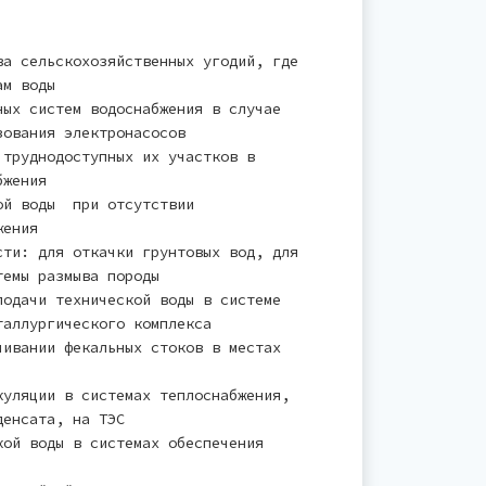
ва сельскохозяйственных угодий, где
ам воды
ных систем водоснабжения в случае
зования электронасосов
 труднодоступных их участков в
бжения
ой воды при отсутствии
жения
сти: для откачки грунтовых вод, для
темы размыва породы
подачи технической воды в системе
таллургического комплекса
чивании фекальных стоков в местах
куляции в системах теплоснабжения,
денсата, на ТЭС
кой воды в системах обеспечения