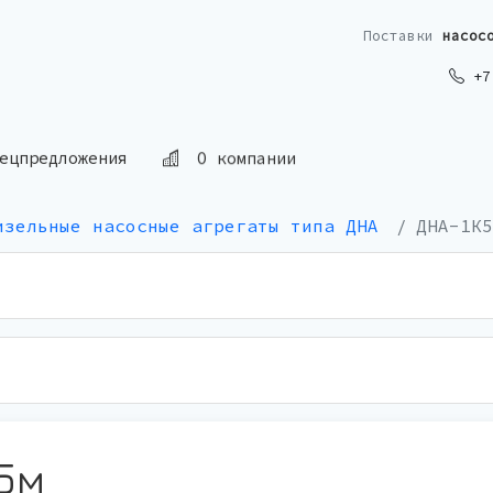
Поставки
насос
+7 
ецпредложения
О компании
изельные насосные агрегаты типа ДНА
ДНА-1К5
5м