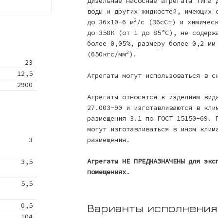
Дизельные насосные агрегаты типа 
воды и других жидкостей, имеющих 
2
до 36x10-6 м
/с (36сСт) и химичес
до 358К (от 1 до 85°С), не содерж
более 0,05%, размеру более 0,2 мм
2
(650кгс/мм
).
23
12,5
Агрегаты могут использоваться в с
2900
Агрегаты относятся к изделиям вид
27.003-90 и изготавливаются в кли
размещения 3.1 по ГОСТ 15150-69. 
могут изготавливаться в ином клим
3
размещения.
Агрегаты НЕ ПРЕДНАЗНАЧЕНЫ для экс
3,5
помещениях.
5,5
0,5
Варианты исполнения
104