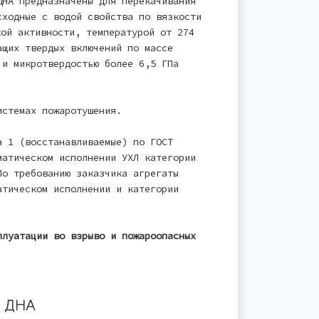
ДНА предназначены для перекачивания
сходные с водой свойства по вязкости
кой активности, температурой от 274
ащих твердых включений по массе
 и микротвердостью более 6,5 ГПа
истемах пожаротушения.
а 1 (восстанавливаемые) по ГОСТ
матическом исполнении УХЛ категории
По требованию заказчика агрегаты
атическом исполнении и категории
плуатации во взрыво и пожароопасных
 ДНА