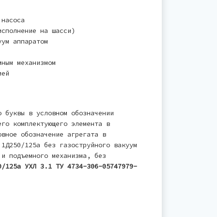
 насоса
сполнение на шасси)
уум аппаратом
мным механизмом
ией
 буквы в условном обозначении
его комплектующего элемента в
овное обозначение агрегата в
 1Д250/125а без газоструйного вакуум
 и подъемного механизма, без
0/125а УХЛ 3.1 ТУ 4734-306-05747979-