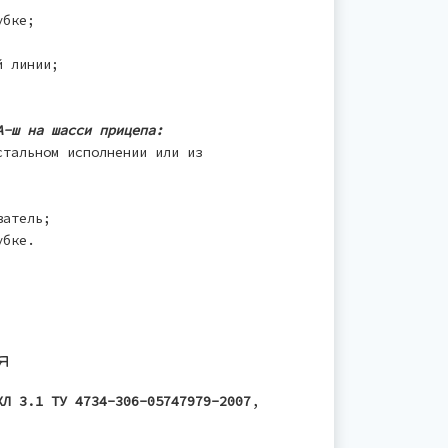
убке;
й линии;
А-ш на шасси прицепа:
стальном исполнении или из
ватель;
убке.
я
ХЛ 3.1 ТУ 4734-306-05747979-2007
,