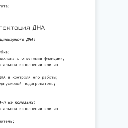
гата;
лектация ДНА
ационарного ДНА:
убке;
выхлопа с ответными фланцами;
стальном исполнении или из
ДНА и контроля его работы;
едпусковой подогреватель;
А-п на полозьях:
стальном исполнении или из
ватель;