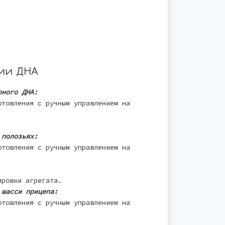
ии ДНА
рного ДНА:
отовления с ручным управлением на
 полозьях:
отовления с ручным управлением на
ировки агрегата.
 шасси прицепа:
отовления с ручным управлением на