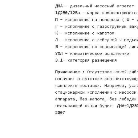
ДНА
- дизельный насосный агрегат
1Д250/125а
- марка комплектующего
П
- исполнение на полозьях (
Ш
- и
Г
- исполнение с газоструйным вак
К
- исполнение с капотом
Л
- исполнение с лебедкой и подъе
В
- исполнение со всасывающей лин
УХЛ
- климатическое исполнение
3.1
- категория размещения
Примечание :
Отсутствие какой-либо
означает отсутствие соответствующ
комплекте поставки. Например, усл
стационарном исполнении с насосом
аппарата, без капота, без лебедки
всасывающей линии будет:
ДНА-1Д25
2007