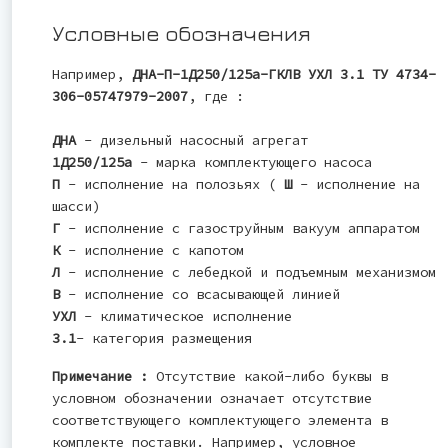
Условные обозначения
Например,
ДНА-П-1Д250/125а-ГКЛВ УХЛ 3.1 ТУ 4734-
306-05747979-2007
, где :
ДНА
- дизельный насосный агрегат
1Д250/125а
- марка комплектующего насоса
П
- исполнение на полозьях (
Ш
- исполнение на
шасси)
Г
- исполнение с газоструйным вакуум аппаратом
К
- исполнение с капотом
Л
- исполнение с лебедкой и подъемным механизмом
В
- исполнение со всасывающей линией
УХЛ
- климатическое исполнение
3.1
- категория размещения
Примечание :
Отсутствие какой-либо буквы в
условном обозначении означает отсутствие
соответствующего комплектующего элемента в
комплекте поставки. Например, условное