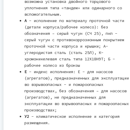
возможна установка двойного торцового
уплотнения типа «тандем» или одинарного со
вспомогательным.
А
- исполнение по материалу проточной части
(детали корпуса/рабочее колесо): без
обозначения – серый чугун (СЧ 25), пкп -
серый чугун с противокоррозионным покрытием
проточной части корпуса и крышки; А-
углеродистая сталь (сталь 25Л), К-
хромоникелевая сталь типа 12Х18Н9Т; Б -
рабочее колесо из бронзы
Е
- индекс исполнения: Е - для насосов
(агрегатов), предназначенных для эксплуатации
во взрывоопасных - и пожароопасных
производствах, без обозначения – для насосов
(агрегатов), не предназначенных для
эксплуатации во взрывоопасных и пожароопасных
производствах;
У2
- климатическое исполнение и категория
размещения.