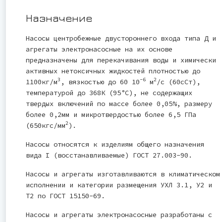
Назначение
Насосы центробежные двустороннего входа типа Д и
агрегаты электронасосные на их основе
предназначены для перекачивания воды и химически
активных нетоксичных жидкостей плотностью до
3
-6
2
1100кг/м
, вязкостью до 60 10
м
/с (60сСт),
температурой до 368К (95°С), не содержащих
твердых включений по массе более 0,05%, размеру
более 0,2мм и микротвердостью более 6,5 ГПа
2
(650кгс/мм
).
Насосы относятся к изделиям общего назначения
вида I (восстанавливаемые) ГОСТ 27.003-90.
Насосы и агрегаты изготавливаются в климатическом
исполнении и категории размещения УХЛ 3.1, У2 и
Т2 по ГОСТ 15150-69.
Насосы и агрегаты электронасосные разработаны с