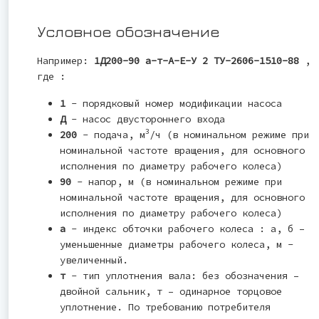
Условное обозначение
Например:
1Д200-90 а-т-А-Е-У 2 ТУ-2606-1510-88
,
где :
1
- порядковый номер модификации насоса
Д
- насос двустороннего входа
3
200
- подача, м
/ч (в номинальном режиме при
номинальной частоте вращения, для основного
исполнения по диаметру рабочего колеса)
90
- напор, м (в номинальном режиме при
номинальной частоте вращения, для основного
исполнения по диаметру рабочего колеса)
а
- индекс обточки рабочего колеса : а, б –
уменьшенные диаметры рабочего колеса, м -
увеличенный.
т
- тип уплотнения вала: без обозначения –
двойной сальник, т – одинарное торцовое
уплотнение. По требованию потребителя