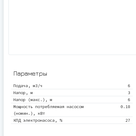
Параметры
Подача, м3/ч
6
Напор, м
3
Напор (макс.), м
6
Мощность потребляемая насосом
0.18
(номин.), кВт
КПД электронасоса, %
27