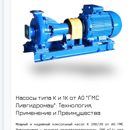
Насосы типа К и 1К от АО "ГМС
Ливгидромаш": Технология,
Применение и Преимущества
Мощный и надежный консольный насос К 290/30 от АО ГМС
Ливгидромаш - высокая производительность 290 м³/ч при