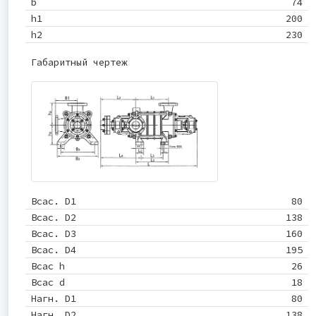
b
74
h1
200
h2
230
Габаритный чертеж
Всас. D1
80
Всас. D2
138
Всас. D3
160
Всас. D4
195
Всас h
26
Всас d
18
Нагн. D1
80
Нагн. D2
138