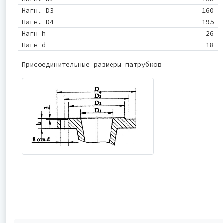
Нагн. D3
160
Нагн. D4
195
Нагн h
26
Нагн d
18
Присоединительные размеры патрубков