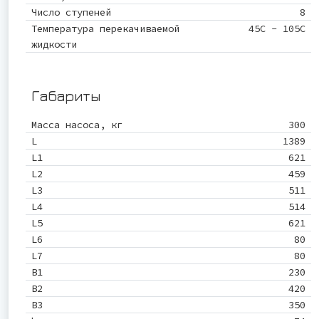
Число ступеней
8
Температура перекачиваемой
45С - 105С
жидкости
Габариты
Масса насоса, кг
300
L
1389
L1
621
L2
459
L3
511
L4
514
L5
621
L6
80
L7
80
B1
230
B2
420
B3
350