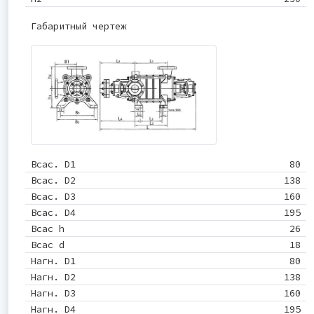
Габаритный чертеж
Всас. D1
80
Всас. D2
138
Всас. D3
160
Всас. D4
195
Всас h
26
Всас d
18
Нагн. D1
80
Нагн. D2
138
Нагн. D3
160
Нагн. D4
195