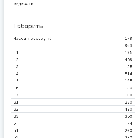
жидкости
Габариты
Масса насоса, кг
179
L
963
L1
195
L2
459
L3
85
L4
514
L5
195
L6
80
L7
80
B1
230
B2
420
B3
350
b
74
h1
200
h2
230