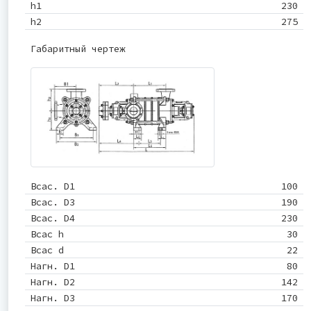
h1
230
h2
275
Габаритный чертеж
Всас. D1
100
Всас. D3
190
Всас. D4
230
Всас h
30
Всас d
22
Нагн. D1
80
Нагн. D2
142
Нагн. D3
170