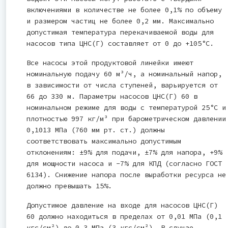
включениями в количестве не более 0,1% по объему
и размером частиц не более 0,2 мм. Максимально
допустимая температура перекачиваемой воды для
насосов типа ЦНС(Г) составляет от 0 до +105°C.
Все насосы этой продуктовой линейки имеют
номинальную подачу 60 м³/ч, а номинальный напор,
в зависимости от числа ступеней, варьируется от
66 до 330 м. Параметры насосов ЦНС(Г) 60 в
номинальном режиме для воды с температурой 25°C и
плотностью 997 кг/м³ при барометрическом давлении
0,1013 МПа (760 мм рт. ст.) должны
соответствовать максимально допустимым
отклонениям: ±9% для подачи, ±7% для напора, +9%
для мощности насоса и -7% для КПД (согласно ГОСТ
6134). Снижение напора после выработки ресурса не
должно превышать 15%.
Допустимое давление на входе для насосов ЦНС(Г)
60 должно находиться в пределах от 0,01 МПа (0,1
кгс/см²) до 0,3 МПа (3 кгс/см²). В случае