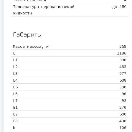
Температура перекачиваемой
до 45С
жидкости
Габариты
Масса насоса, кг
258
L
1186
L1
390
L2
483
L3
277
L4
538
L5
390
L6
90
L7
93
B1
270
B2
500
B3
430
b
100