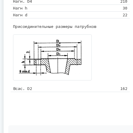
Нагн. D4
210
Нагн h
30
Нагн d
22
Присоединительные размеры патрубков
Всас. D2
162