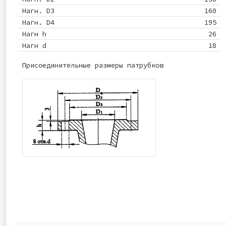
Нагн. D3
160
Нагн. D4
195
Нагн h
26
Нагн d
18
Присоединительные размеры патрубков