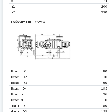
b
74
h1
200
h2
230
Габаритный чертеж
Всас. D1
80
Всас. D2
138
Всас. D3
160
Всас. D4
195
Всас h
26
Всас d
18
Нагн. D1
80
Нагн. D2
138