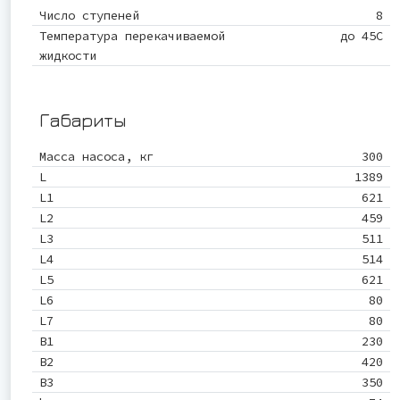
Число ступеней
8
Температура перекачиваемой
до 45С
жидкости
Габариты
Масса насоса, кг
300
L
1389
L1
621
L2
459
L3
511
L4
514
L5
621
L6
80
L7
80
B1
230
B2
420
B3
350