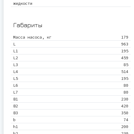
жидкости
Габариты
Масса насоса, кг
179
L
963
L1
195
L2
459
L3
85
L4
514
L5
195
L6
80
L7
80
B1
230
B2
420
B3
350
b
74
h1
200
h2
230