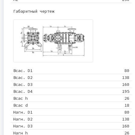
Габаритный чертеж
Всас. D1
80
Всас. D2
138
Всас. D3
160
Всас. D4
195
Всас h
26
Всас d
18
Нагн. D1
80
Нагн. D2
138
Нагн. D3
160
Нагн h
26