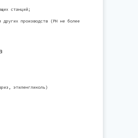
ющих станций;
и других производств (РН не более
а
фриз, этиленгликоль)