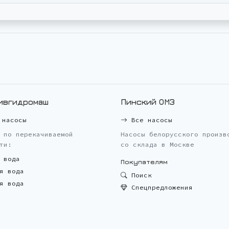
ивгидромаш
Пинский ОМЗ
насосы
Все насосы
 по перекачиваемой
Насосы белорусского произв
ти:
со склада в Москве
 вода
Покупателям
я вода
Поиск
я вода
Спецпредложения