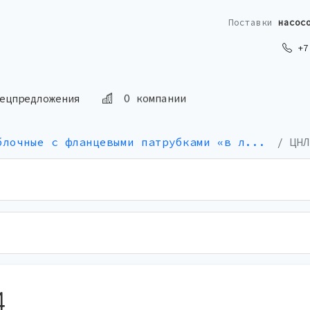
Поставки
насос
+7 
О компании
ецпредложения
блочные с фланцевыми патрубками «в л...
ЦНЛ
4