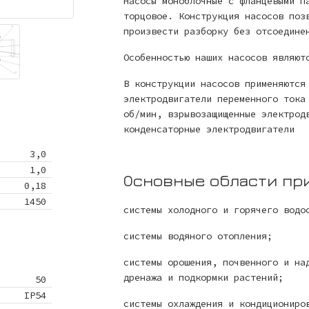
Насосы моноблочные с фланцевыми п
торцовое. Конструкция насосов поз
произвести разборку без отсоедине
Особенностью наших насосов являют
В конструкции насосов применяются
электродвигатели переменного тока
об/мин, взрывозащищенные электрод
конденсаторные электродвигатели
3,0
1,0
Основные области пр
0,18
1450
системы холодного и горячего водо
системы водяного отопления;
системы орошения, почвенного и на
дренажа и подкормки растений;
50
IP54
системы охлаждения и кондициониро