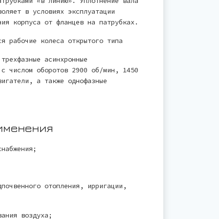
атрубками «в линию». Уплотнение вала
воляет в условиях эксплуатации
ния корпуса от фланцев на патрубках.
ся рабочие колеса открытого типа
 трехфазные асинхронные
 с числом оборотов 2900 об/мин, 1450
вигатели, а также однофазные
именения
снабжения;
дпочвенного отопления, ирригации,
вания воздуха;