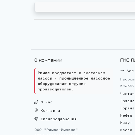
О компании
ГМС Л
Все 
Римос
предлагает к поставкам
насосы
и
промышленное насосное
Насосы
оборудование
ведущих
жидкос
производителей.
Чистая
Грязна
О нас
Горяча
Контакты
Нефть
Спецпредложения
Мазут
ООО "Римос-Импэкс"
Масло