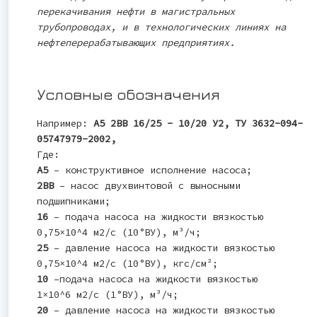
перекачивания нефти в магистральных
трубопроводах, и в технологических линиях на
нефтеперерабатывающих предприятиях.
Условные обозначения
Например:
А5 2ВВ 16/25 - 10/20 У2, ТУ 3632-094-
05747979-2002,
Где:
А5
– конструктивное исполнение насоса;
2ВВ
– насос двухвинтовой с выносными
подшипниками;
16
– подача насоса на жидкости вязкостью
0,75×10^4 м2/с (10°ВУ), м³/ч;
25
– давление насоса на жидкости вязкостью
0,75×10^4 м2/с (10°ВУ), кгс/см²;
10
–подача насоса на жидкости вязкостью
1×10^6 м2/с (1°ВУ), м³/ч;
20
– давление насоса на жидкости вязкостью