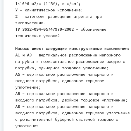
1×10^6 м2/с (1°ВУ), кгс/см²;
У
– климатическое исполнение;
2
– категория размещения агрегата при
эксплуатации.
ТУ 3632-094-05747979-2002
- обозначение
технических условий
Насосы имеют следующие конструктивные исполнения:
А1 и А3
- вертикальное расположение напорного
патрубка и горизонтальное расположение входного
патрубка, одинарное торцовое уплотнение;
А5
- вертикальное расположение напорного и
входного патрубков, одинарное торцовое
уплотнение;
А6
- вертикальное расположение напорного и
входного патрубков, двойное торцовое уплотнение;
А8
- вертикальное расположение напорного и
входного патрубков, одинарное торцовое уплотнение
с дополнительной буферной системой торцового
уплотнения