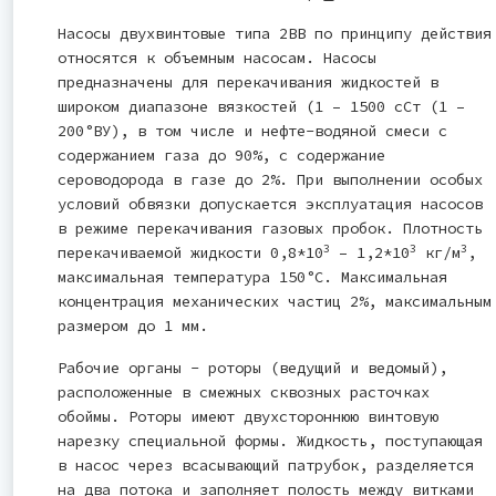
Насосы двухвинтовые типа 2ВВ по принципу действия
относятся к объемным насосам. Насосы
предназначены для перекачивания жидкостей в
широком диапазоне вязкостей (1 – 1500 сCт (1 –
200°ВУ), в том числе и нефте-водяной смеси с
содержанием газа до 90%, с содержание
сероводорода в газе до 2%. При выполнении особых
условий обвязки допускается эксплуатация насосов
в режиме перекачивания газовых пробок. Плотность
3
3
3
перекачиваемой жидкости 0,8*10
– 1,2*10
кг/м
,
максимальная температура 150°С. Максимальная
концентрация механических частиц 2%, максимальным
размером до 1 мм.
Рабочие органы - роторы (ведущий и ведомый),
расположенные в смежных сквозных расточках
обоймы. Роторы имеют двухстороннюю винтовую
нарезку специальной формы. Жидкость, поступающая
в насос через всасывающий патрубок, разделяется
на два потока и заполняет полость между витками