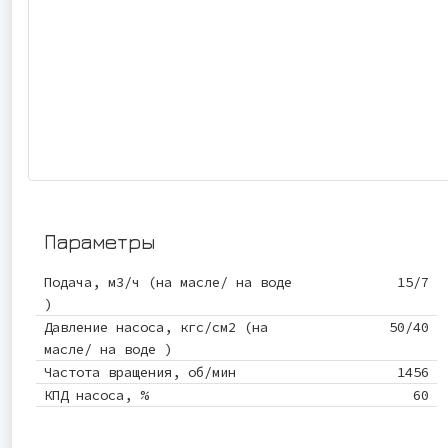
Параметры
Подача, м3/ч (на масле/ на воде
15/7
)
Давление насоса, кгс/см2 (на
50/40
масле/ на воде )
Частота вращения, об/мин
1456
КПД насоса, %
60