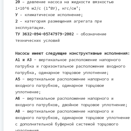
20
– давление насоса на жидкости вязкостью
1×10^6 м2/с (1°ВУ), кгс/см²;
У
– климатическое исполнение;
2
– категория размещения агрегата при
эксплуатации.
ТУ 3632-094-05747979-2002
- обозначение
технических условий
Насосы имеют следующие конструктивные исполнения:
А1 и А3
- вертикальное расположение напорного
патрубка и горизонтальное расположение входного
патрубка, одинарное торцовое уплотнение;
А5
- вертикальное расположение напорного и
входного патрубков, одинарное торцовое
уплотнение;
А6
- вертикальное расположение напорного и
входного патрубков, двойное торцовое уплотнение;
А8
- вертикальное расположение напорного и
входного патрубков, одинарное торцовое уплотнение
с дополнительной буферной системой торцового
уплотнения