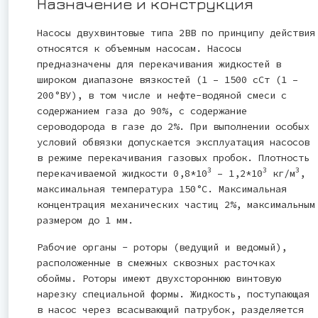
Назначение и конструкция
Насосы двухвинтовые типа 2ВВ по принципу действия
относятся к объемным насосам. Насосы
предназначены для перекачивания жидкостей в
широком диапазоне вязкостей (1 – 1500 сCт (1 –
200°ВУ), в том числе и нефте-водяной смеси с
содержанием газа до 90%, с содержание
сероводорода в газе до 2%. При выполнении особых
условий обвязки допускается эксплуатация насосов
в режиме перекачивания газовых пробок. Плотность
3
3
3
перекачиваемой жидкости 0,8*10
– 1,2*10
кг/м
,
максимальная температура 150°С. Максимальная
концентрация механических частиц 2%, максимальным
размером до 1 мм.
Рабочие органы - роторы (ведущий и ведомый),
расположенные в смежных сквозных расточках
обоймы. Роторы имеют двухстороннюю винтовую
нарезку специальной формы. Жидкость, поступающая
в насос через всасывающий патрубок, разделяется