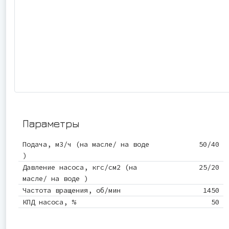
Параметры
Подача, м3/ч (на масле/ на воде
50/40
)
Давление насоса, кгс/см2 (на
25/20
масле/ на воде )
Частота вращения, об/мин
1450
КПД насоса, %
50