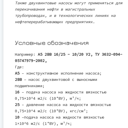
Также двухвинтовые насосы могут применяться для
перекачивания нефти в магистральных
трубопроводах, и в технологических линиях на
нефтеперерабатывающих предприятиях.
Условные обозначения
Например:
А5 2ВВ 16/25 - 10/20 У2, ТУ 3632-094-
05747979-2002,
Где:
А5
– конструктивное исполнение насоса;
2ВВ
– насос двухвинтовой с выносными
подшипниками;
16
– подача насоса на жидкости вязкостью
0,75×10^4 м2/с (10°ВУ), м³/ч;
25
– давление насоса на жидкости вязкостью
0,75×10^4 м2/с (10°ВУ), кгс/см²;
10
–подача насоса на жидкости вязкостью
1×10^6 м2/с (1°ВУ), м³/ч;