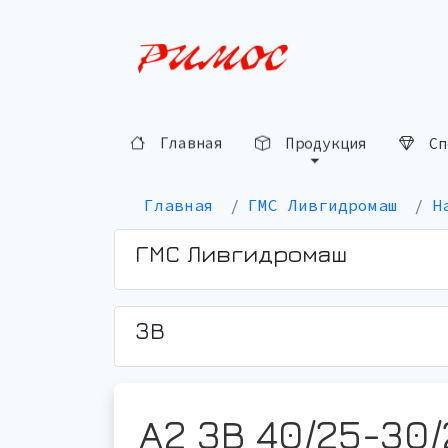
Сп
Продукция
Главная
Главная
ГМС Ливгидромаш
Н
ГМС Ливгидромаш
3В
А2 3В 40/25-30