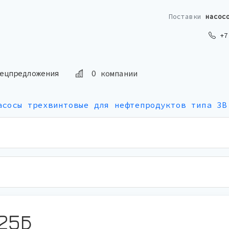
Поставки
насос
+7 
ецпредложения
О компании
асосы трехвинтовые для нефтепродуктов типа 3В
/25Б