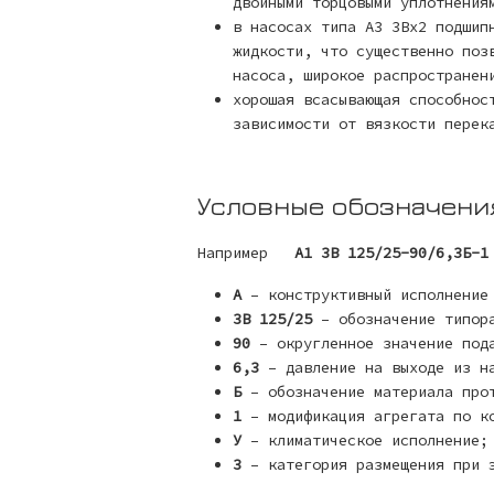
двойными торцовыми уплотнения
в насосах типа А3 3Вх2 подшип
жидкости, что существенно поз
насоса, широкое распространен
хорошая всасывающая способнос
зависимости от вязкости перек
Условные обозначени
Например
А1 3В 125/25-90/6,3Б-1
А
– конструктивный исполнение
3В 125/25
– обозначение типора
90
– округленное значение пода
6,3
– давление на выходе из на
Б
– обозначение материала прот
1
– модификация агрегата по ко
У
– климатическое исполнение;
3
– категория размещения при 