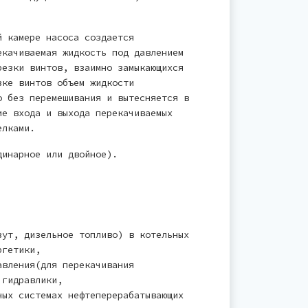
й камере насоса создается
екачиваемая жидкость под давлением
резки винтов, взаимно замыкающихся
зке винтов объем жидкости
о без перемешивания и вытесняется в
ие входа и выхода перекачиваемых
релками.
динарное или двойное).
зут, дизельное топливо) в котельных
ргетики,
авления(для перекачивания
 гидравлики,
ных системах нефтеперерабатывающих