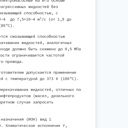
электронасосные на его основе
еагрессивных жидкостей без
мазывающей способностью, с
2
10-4 до 7,5×10-4 м
/с (от 1,9 до
 (80°С).
ется смазывающей способностью
качивании жидкостей, аналогичных
ыходе должно быть снижено до 0,5 МПа
кости ограничивается частотой
его привода.
готовителем допускается применение
ей с температурой до 373 К (100°С).
перекачивании жидкостей, отличных по
нефтепродуктов (масел, дизельного
кретном случае запросить
 назначения (ИОН) вид 1
0. Климатическое исполнение У,