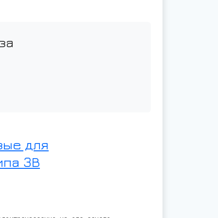
за
вые для
ипа 3В