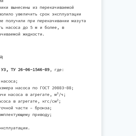
ми
ники вынесены из перекачиваемой
волило увеличить срок эксплуатации
ие получили при перекачивании мазута
ть насоса до 5 м и более, в
ачиваемой жидкости.
я
 У3, ТУ 26-06-1546-89
, где:
 насоса;
змера насоса по ГОСТ 20883-88;
3
чи насоса в агрегате, м
/ч;
2
соса в агрегате, кгс/см
;
очной части – бронза;
мплектующему приводу;
эксплуатации.