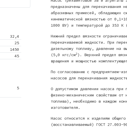
Насос трехвинтовой 3В и агрегаты 
предназначены для перекачивания н
абразивных примесей, обладающих с
кинематической вязкостью от 0,1×
1000 ВУ) и температурой до 353 К
Нижний предел вязкости ограничива
32,4
перекачиваемой жидкости. При пере
25
дизельному топливу, давление на в
1450
2
(5,0 кгс/см
). Верхний предел вяз
45
вращения и мощностью комплектующ
По согласованию с предприятием-из
насосов для перекачивания жидкост
5
О допустимом давлении насоса при 
физико-механическим свойствам от 
топлива), необходимо в каждом кон
изготовителя.
Насос относится к изделиям общего
(восстанавливаемый) ГОСТ 27.003-9