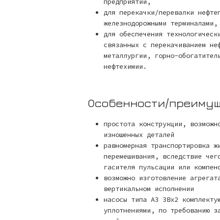
предприятий,
для перекачки/перевалки нефте
железнодорожными терминалами,
для обеспечения технологическ
связанных с перекачиванием не
металлургии, горно-обогатител
нефтехимии.
Особенности/преиму
простота конструкции, возможн
изношенных деталей
равномерная транспортировка ж
перемешивания, вследствие чег
гасителя пульсации или компен
возможно изготовление агрегат
вертикальном исполнении
насосы типа А3 3Вх2 комплекту
уплотнениями, по требованию з