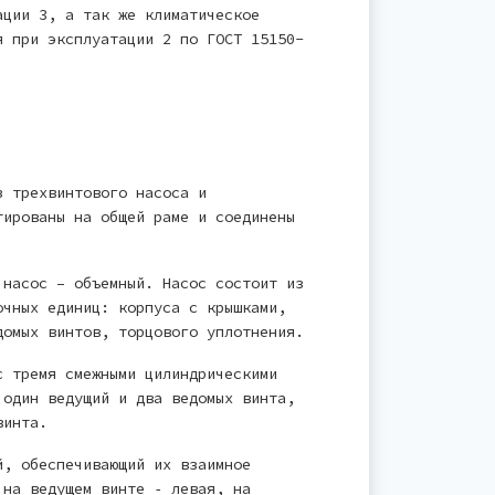
ации 3, а так же климатическое
я при эксплуатации 2 по ГОСТ 15150-
з трехвинтового насоса и
тированы на общей раме и соединены
 насос – объемный. Насос состоит из
очных единиц: корпуса с крышками,
домых винтов, торцового уплотнения.
 тремя смежными цилиндрическими
 один ведущий и два ведомых винта,
 винта.
й, обеспечивающий их взаимное
 на ведущем винте ‑ левая, на