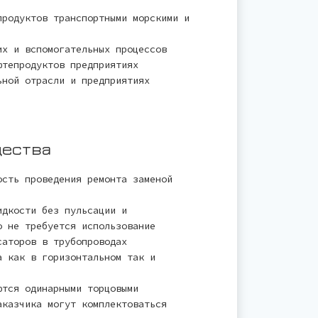
продуктов транспортными морскими и
их и вспомогательных процессов
фтепродуктов предприятиях
ьной отрасли и предприятиях
щества
ость проведения ремонта заменой
идкости без пульсации и
о не требуется использование
саторов в трубопроводах
а как в горизонтальном так и
ются одинарными торцовыми
аказчика могут комплектоваться