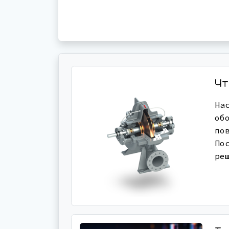
Чт
На
об
по
По
ре