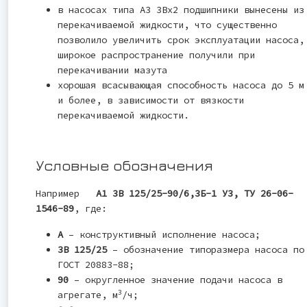
в насосах типа А3 3Вх2 подшипники вынесены из
перекачиваемой жидкости, что существенно
позволило увеличить срок эксплуатации насоса,
широкое распространение получили при
перекачивании мазута
хорошая всасывающая способность насоса до 5 м
и более, в зависимости от вязкости
перекачиваемой жидкости.
Условные обозначения
Например
А1 3В 125/25-90/6,3Б-1 У3, ТУ 26-06-
1546-89
, где:
А
– конструктивный исполнение насоса;
3В 125/25
– обозначение типоразмера насоса по
ГОСТ 20883-88;
90
– округленное значение подачи насоса в
3
агрегате, м
/ч;