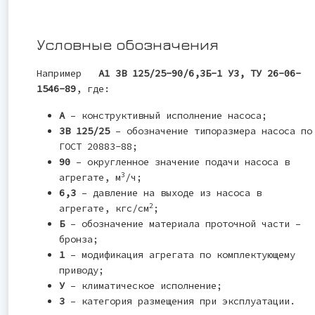
Условные обозначения
Например
А1 3В 125/25-90/6,3Б-1 У3, ТУ 26-06-
1546-89
, где:
А
– конструктивный исполнение насоса;
3В 125/25
– обозначение типоразмера насоса по
ГОСТ 20883-88;
90
– округленное значение подачи насоса в
3
агрегате, м
/ч;
6,3
– давление на выходе из насоса в
2
агрегате, кгс/см
;
Б
– обозначение материала проточной части –
бронза;
1
– модификация агрегата по комплектующему
приводу;
У
– климатическое исполнение;
3
– категория размещения при эксплуатации.