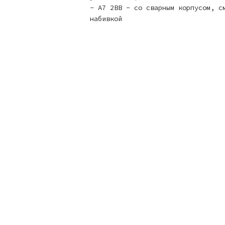
- А7 2ВВ - со сварным корпусом, с
набивкой