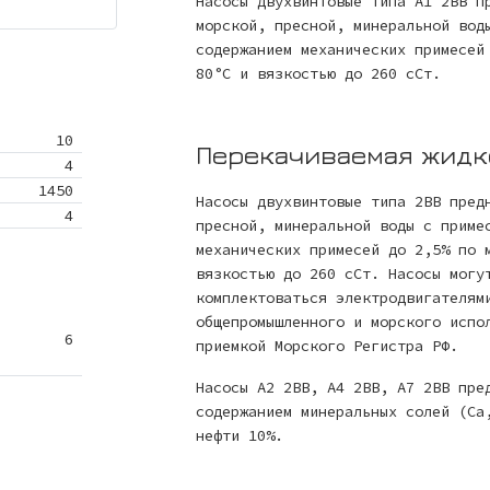
Насосы двухвинтовые типа А1 2ВВ п
морской, пресной, минеральной вод
содержанием механических примесей
80°С и вязкостью до 260 сСт.
10
Перекачиваемая жидк
4
1450
Насосы двухвинтовые типа 2ВВ пред
4
пресной, минеральной воды с приме
механических примесей до 2,5% по 
вязкостью до 260 сСт. Насосы могу
комплектоваться электродвигателям
общепромышленного и морского испо
6
приемкой Морского Регистра РФ.
Насосы А2 2ВВ, А4 2ВВ, А7 2ВВ пре
содержанием минеральных солей (Са
нефти 10%.