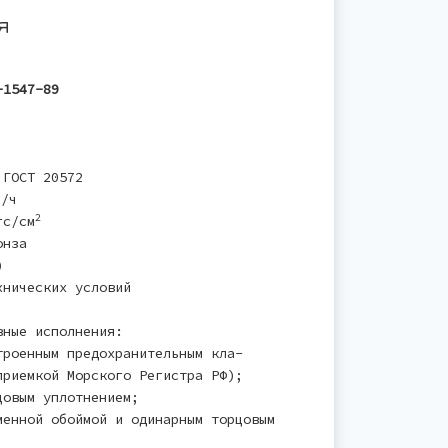
я
-1547-89
 ГОСТ 20572
3
/ч
2
гс/см
онза
)
хнических условий
вные исполнения:
троенным предохранительным кла-
приемкой Морского Регистра РФ);
цовым уплотнением;
менной обоймой и одинарным торцовым