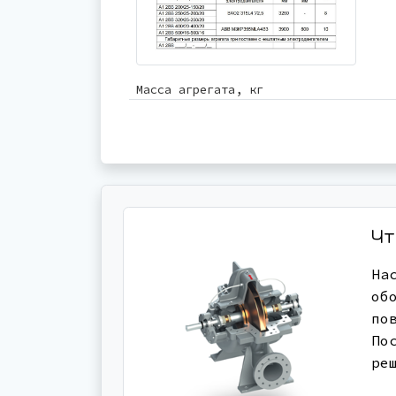
Масса агрегата, кг
Чт
На
об
по
По
ре