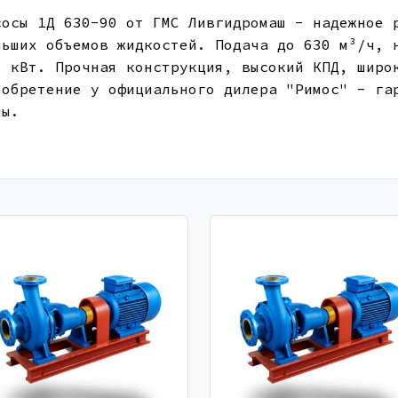
сосы 1Д 630-90 от ГМС Ливгидромаш - надежное 
льших объемов жидкостей. Подача до 630 м³/ч, 
0 кВт. Прочная конструкция, высокий КПД, широ
иобретение у официального дилера "Римос" - га
ны.