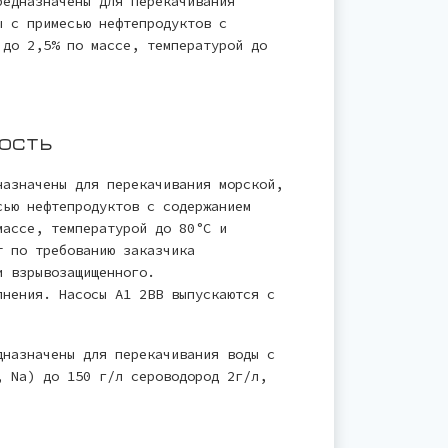
редназначены для перекачивания
ы с примесью нефтепродуктов с
 до 2,5% по массе, температурой до
ость
назначены для перекачивания морской,
сью нефтепродуктов с содержанием
массе, температурой до 80°С и
т по требованию заказчика
и взрывозащищенного.
лнения. Насосы А1 2ВВ выпускаются с
дназначены для перекачивания воды с
, Na) до 150 г/л сероводород 2г/л,