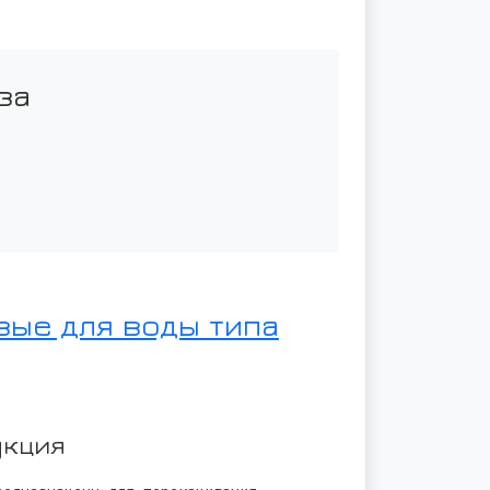
за
вые для воды типа
укция