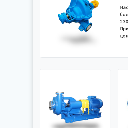
На
бо
23
Пр
це