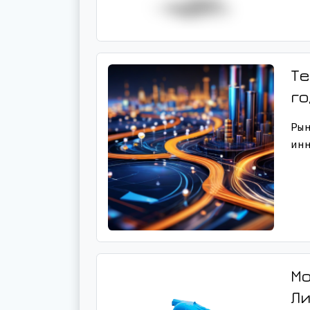
Те
г
Ры
ин
Мо
Ли