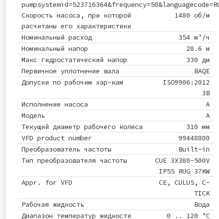
pumpsystemid=523716364&frequency=50&languagecode=R
Скорость насоса, при которой
1480 об/м
расчитаны его характеристики
Номинальный расход
354 м³/ч
Номинальный напор
28.6 м
Макс гидростатический напор
330 дм
Первичное уплотнение вала
BAQE
Допуски по рабочим хар-кам
ISO9906:2012
3B
Исполнение насоса
A
Модель
A
Текущий диаметр рабочего колеса
310 мм
VFD product number
99448800
Преобразователь частоты
Built-in
Тип преобразователя частоты
CUE 3X380-500V
IP55 RUG 37KW
Appr. for VFD
CE, CULUS, C-
TICK
Рабочая жидкость
Вода
Диапазон температур жидкости
0 .. 120 °C