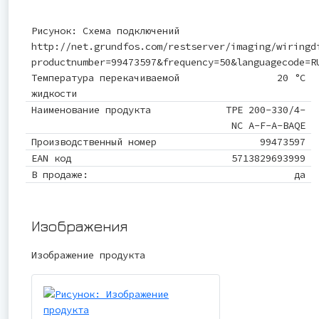
Рисунок: Схема подключений
http://net.grundfos.com/restserver/imaging/wiringd
productnumber=99473597&frequency=50&languagecode=R
Температура перекачиваемой
20 °C
жидкости
Наименование продукта
TPE 200-330/4-
NC A-F-A-BAQE
Производственный номер
99473597
EAN код
5713829693999
В продаже:
да
Изображения
Изображение продукта