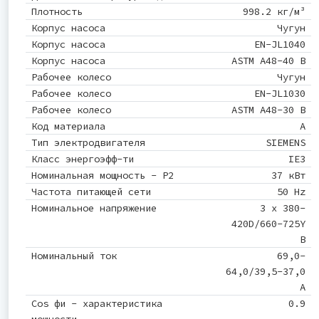
Плотность
998.2 кг/м³
Корпус насоса
Чугун
Корпус насоса
EN-JL1040
Корпус насоса
ASTM A48-40 B
Рабочее колесо
Чугун
Рабочее колесо
EN-JL1030
Рабочее колесо
ASTM A48-30 B
Код материала
A
Тип электродвигателя
SIEMENS
Класс энергоэфф-ти
IE3
Номинальная мощность - P2
37 кВт
Частота питающей сети
50 Hz
Номинальное напряжение
3 x 380-
420D/660-725Y
В
Номинальный ток
69,0-
64,0/39,5-37,0
A
Cos фи - характеристика
0.9