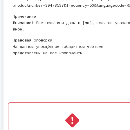
productnumber=99473597&frequency=50&languagecode=R
Примечание
Внимание! Все величины даны в [мм], если не указан
иное.
Правовая оговорка
На данном упрощённом габаритном чертеже
представлены не все компоненты.